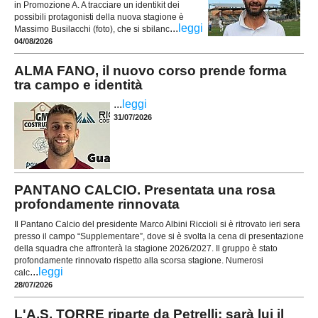
in Promozione A. A tracciare un identikit dei
possibili protagonisti della nuova stagione è
...
leggi
Massimo Busilacchi (foto), che si sbilanc
04/08/2026
ALMA FANO, il nuovo corso prende forma
tra campo e identità
...
leggi
31/07/2026
PANTANO CALCIO. Presentata una rosa
profondamente rinnovata
Il Pantano Calcio del presidente Marco Albini Riccioli si è ritrovato ieri sera
presso il campo “Supplementare”, dove si è svolta la cena di presentazione
della squadra che affronterà la stagione 2026/2027. Il gruppo è stato
profondamente rinnovato rispetto alla scorsa stagione. Numerosi
...
leggi
calc
28/07/2026
L'A.S. TORRE riparte da Petrelli: sarà lui il