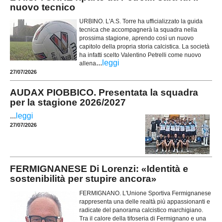
nuovo tecnico
URBINO. L'A.S. Torre ha ufficializzato la guida
tecnica che accompagnerà la squadra nella
prossima stagione, aprendo così un nuovo
capitolo della propria storia calcistica. La società
ha infatti scelto Valentino Petrelli come nuovo
...
leggi
allena
27/07/2026
AUDAX PIOBBICO. Presentata la squadra
per la stagione 2026/2027
...
leggi
27/07/2026
FERMIGNANESE Di Lorenzi: «Identità e
sostenibilità per stupire ancora»
FERMIGNANO. L'Unione Sportiva Fermignanese
rappresenta una delle realtà più appassionanti e
radicate del panorama calcistico marchigiano.
Tra il calore della tifoseria di Fermignano e una