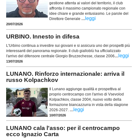
gestione attenta ai valori del territorio, il club
affronta il massimo campionato regionale con
idee chiare e grande entusiasmo. Le parole del
...
leggi
Direttore Generale
20/07/2026
URBINO. Innesto in difesa
L'Urbino continua a investire sui giovani e si assicura uno dei prospetti più
interessanti del panorama regionale. Il club gialloblù ha ufficializzato
...
leggi
l'arrivo del difensore centrale Giorgio Bruzzechesse, classe 2006
13/07/2026
LUNANO. Rinforzo internazionale: arriva il
russo Kolpachkov
Il Lunano aggiunge qualità e prospettiva al
proprio centrocampo con l'arrivo di Vsevolod
Kolpachkov, classe 2004, nuovo volto della
formazione biancazzurra in vista della stagione
...
leggi
2026-2027.
10/07/2026
LUNANO cala l'asso: per il centrocampo
ecco Ignazio Carta