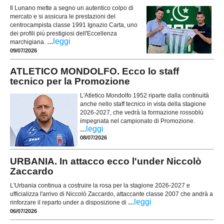
Il Lunano mette a segno un autentico colpo di
mercato e si assicura le prestazioni del
centrocampista classe 1991 Ignazio Carta, uno
dei profili più prestigiosi dell'Eccellenza
...
leggi
marchigiana.
09/07/2026
ATLETICO MONDOLFO. Ecco lo staff
tecnico per la Promozione
L'Atletico Mondolfo 1952 riparte dalla continuità
anche nello staff tecnico in vista della stagione
2026-2027, che vedrà la formazione rossoblù
impegnata nel campionato di Promozione.
...
leggi
08/07/2026
URBANIA. In attacco ecco l'under Niccolò
Zaccardo
L'Urbania continua a costruire la rosa per la stagione 2026-2027 e
ufficializza l'arrivo di Niccolò Zaccardo, attaccante classe 2007 che andrà a
...
leggi
rinforzare il reparto under a disposizione di
06/07/2026