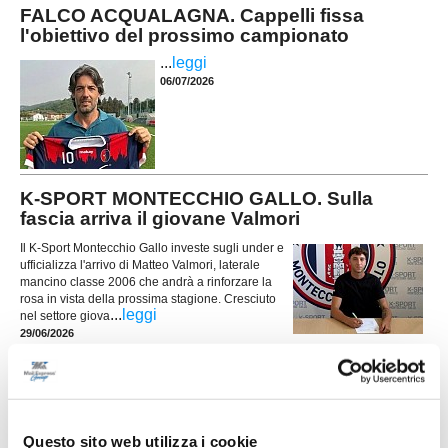
FALCO ACQUALAGNA. Cappelli fissa
l'obiettivo del prossimo campionato
...
leggi
06/07/2026
K-SPORT MONTECCHIO GALLO. Sulla
fascia arriva il giovane Valmori
Il K-Sport Montecchio Gallo investe sugli under e
ufficializza l'arrivo di Matteo Valmori, laterale
mancino classe 2006 che andrà a rinforzare la
rosa in vista della prossima stagione. Cresciuto
...
leggi
nel settore giova
29/06/2026
ATLETICO MONDOLFO. Rinnovato il
direttivo: Colonna nuovo presidente
Tempo di novità in casa Atletico Mondolfo 1952,
dove l'assemblea annuale dei soci ha rinnovato i
Questo sito web utilizza i cookie