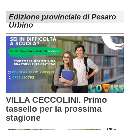
PESARO URBINO
PROMOZIONE
DIRETTA
Edizione provinciale di Pesaro
Carica la tua Rosa
1^ CATEGORIA
Urbino
2^ CATEGORIA
3^ CATEGORIA
GIOVANILI
VILLA CECCOLINI. Primo
tassello per la prossima
stagione