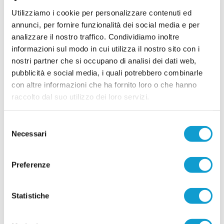
vertici societari in vista della prossima stagione di
...
leggi
Utilizziamo i cookie per personalizzare contenuti ed
Promozione. Dopo undici anni a
26/06/2026
annunci, per fornire funzionalità dei social media e per
analizzare il nostro traffico. Condividiamo inoltre
informazioni sul modo in cui utilizza il nostro sito con i
Vai all'edizione provinciale
nostri partner che si occupano di analisi dei dati web,
pubblicità e social media, i quali potrebbero combinarle
con altre informazioni che ha fornito loro o che hanno
raccolto dal suo utilizzo dei loro servizi.
Selezione
Necessari
del
consenso
Preferenze
Statistiche