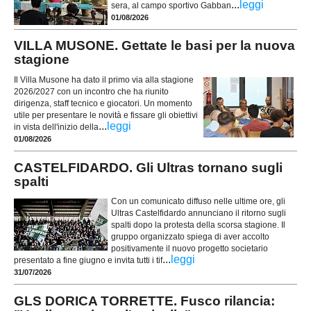
...
leggi
sera, al campo sportivo Gabban
01/08/2026
VILLA MUSONE. Gettate le basi per la nuova
stagione
Il Villa Musone ha dato il primo via alla stagione
2026/2027 con un incontro che ha riunito
dirigenza, staff tecnico e giocatori. Un momento
utile per presentare le novità e fissare gli obiettivi
...
leggi
in vista dell'inizio della
01/08/2026
CASTELFIDARDO. Gli Ultras tornano sugli
spalti
Con un comunicato diffuso nelle ultime ore, gli
Ultras Castelfidardo annunciano il ritorno sugli
spalti dopo la protesta della scorsa stagione. Il
gruppo organizzato spiega di aver accolto
positivamente il nuovo progetto societario
...
leggi
presentato a fine giugno e invita tutti i tif
31/07/2026
GLS DORICA TORRETTE. Fusco rilancia: