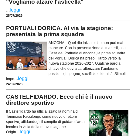
"Vogliamo alzare l'asticella"
...
leggi
28/07/2026
PORTUALI DORICA. Al via la stagione:
presentata la prima squadra
ANCONA – Quel rito iniziale che non può mai
mancare. Con la presentazione di martedì, alla
Casa del Portuale di Ancona, la prima squadra
dei Portuali Dorica ha preso il largo verso la
nuova stagione 2026-2027. Qualche parola
chiave che dovrà caratterizzare l’ambiente:
passione, impegno, sacrificio e identità. Stimoli
...
leggi
impo
24/07/2026
CASTELFIDARDO. Ecco chi è il nuovo
direttore sportivo
Il Castelfidardo ha ufficializzato la nomina di
Tommaso Faccilongo come nuovo direttore
sportivo, affidandogli il compito di guidare l'area
tecnica in vista della nuova stagione.
...
leggi
Origin