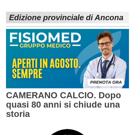
PESARO URBINO
PROMOZIONE
DIRETTA
Edizione provinciale di Ancona
Carica la tua Rosa
1^ CATEGORIA
2^ CATEGORIA
3^ CATEGORIA
GIOVANILI
CAMERANO CALCIO. Dopo
quasi 80 anni si chiude una
storia