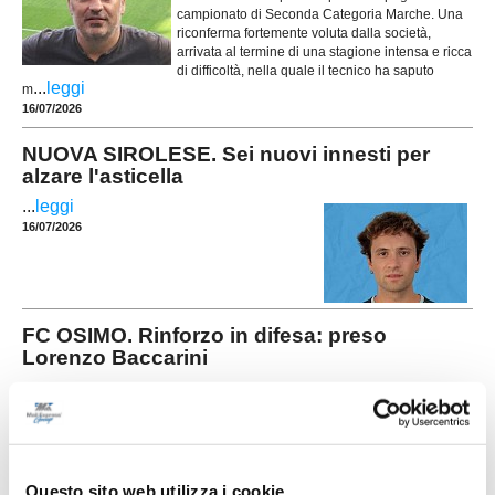
campionato di Seconda Categoria Marche. Una
riconferma fortemente voluta dalla società,
arrivata al termine di una stagione intensa e ricca
di difficoltà, nella quale il tecnico ha saputo
...
leggi
m
16/07/2026
NUOVA SIROLESE. Sei nuovi innesti per
alzare l'asticella
...
leggi
16/07/2026
FC OSIMO. Rinforzo in difesa: preso
Lorenzo Baccarini
L'FC Osimo 2011 aggiunge un nuovo tassello al
reparto arretrato con l'ingaggio del difensore
centrale Lorenzo Baccarini, classe 2003, reduce
dall'ultima stagione disputata con la
...
leggi
Filottranes
16/07/2026
Questo sito web utilizza i cookie