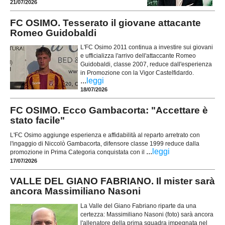
21/07/2026
FC OSIMO. Tesserato il giovane attacante
Romeo Guidobaldi
L'FC Osimo 2011 continua a investire sui giovani
e ufficializza l'arrivo dell'attaccante Romeo
Guidobaldi, classe 2007, reduce dall'esperienza
in Promozione con la Vigor Castelfidardo.
...
leggi
18/07/2026
FC OSIMO. Ecco Gambacorta: "Accettare è
stato facile"
L'FC Osimo aggiunge esperienza e affidabilità al reparto arretrato con
l'ingaggio di Niccolò Gambacorta, difensore classe 1999 reduce dalla
...
leggi
promozione in Prima Categoria conquistata con il
17/07/2026
VALLE DEL GIANO FABRIANO. Il mister sarà
ancora Massimiliano Nasoni
La Valle del Giano Fabriano riparte da una
certezza: Massimiliano Nasoni (foto) sarà ancora
l'allenatore della prima squadra impegnata nel