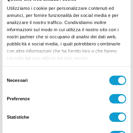
Utilizziamo i cookie per personalizzare contenuti ed
BIAGIO NAZZARO. Innesto in difesa: ecco il
centrale Thomas Bellucci
annunci, per fornire funzionalità dei social media e per
analizzare il nostro traffico. Condividiamo inoltre
foto: www.biagionazzaro.net La Biagio Nazzaro Chiaravalle continua a
costruire la rosa per la stagione 2026-2027 e ufficializza l'ingaggio
informazioni sul modo in cui utilizza il nostro sito con i
...
leggi
nostri partner che si occupano di analisi dei dati web,
15/07/2026
pubblicità e social media, i quali potrebbero combinarle
SAMPAOLESE cala il poker: esperienza e
con altre informazioni che ha fornito loro o che hanno
giovani per la nuova stagione
raccolto dal suo utilizzo dei loro servizi.
La Sampaolese cala un poker di acquisti in vista
della prossima stagione, rinforzando tutti i reparti
Selezione
con un mix di giovani di prospettiva ed elementi
Necessari
di esperienza. In attacco arriva Giuseppe Di
del
...
leggi
Cat
consenso
15/07/2026
Preferenze
LEONESSA MONTORO. Tanti volti nuovi per
mister Santinelli
Statistiche
La Leonessa Montoro è molto attiva sul mercato e
presenta i primi acquisti in vista della prossima