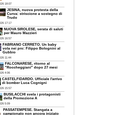
026 18:07
JESINA, nuova protesta della
Curva: striscione a sostegno di
Trudo
026 17:17
NUOVA SIROLESE, serata di saluti
per Mauro Mazzieri
026 16:57
FABRIANO CERRETO. Un baby
vola nei pro: Filippo Bolognini al
Gubbio
026 11:44
FALCONARESE, ritorno al
"Roccheggiani" dopo 27 mesi
026 4:06
CASTELFIDARDO. Ufficiale l'arrivo
di bomber Luca Cognigni
026 15:57
BUSILACCHI svela i protagonisti
della Promozione A
026 5:09
PASSATEMPESE. Stangata a
campionato non ancora iniziato