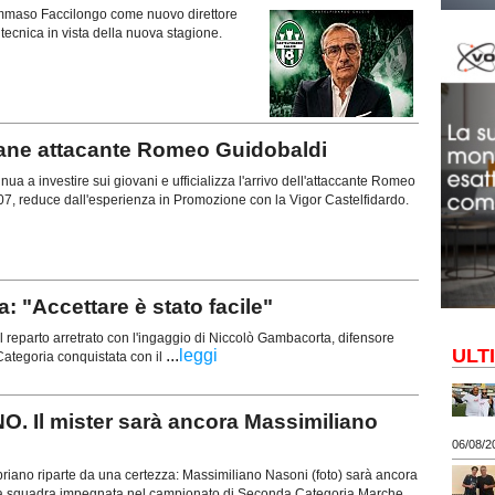
 Tommaso Faccilongo come nuovo direttore
a tecnica in vista della nuova stagione.
vane attacante Romeo Guidobaldi
ua a investire sui giovani e ufficializza l'arrivo dell'attaccante Romeo
07, reduce dall'esperienza in Promozione con la Vigor Castelfidardo.
"Accettare è stato facile"
 reparto arretrato con l'ingaggio di Niccolò Gambacorta, difensore
ULT
...
leggi
ategoria conquistata con il
 Il mister sarà ancora Massimiliano
06/08/2
riano riparte da una certezza: Massimiliano Nasoni (foto) sarà ancora
ima squadra impegnata nel campionato di Seconda Categoria Marche.