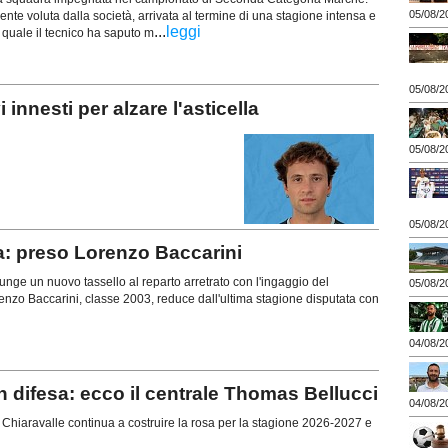
05/08/2
nte voluta dalla società, arrivata al termine di una stagione intensa e
...
leggi
la quale il tecnico ha saputo m
05/08/2
nesti per alzare l'asticella
05/08/2
05/08/2
a: preso Lorenzo Baccarini
ge un nuovo tassello al reparto arretrato con l'ingaggio del
05/08/2
enzo Baccarini, classe 2003, reduce dall'ultima stagione disputata con
04/08/2
difesa: ecco il centrale Thomas Bellucci
04/08/2
hiaravalle continua a costruire la rosa per la stagione 2026-2027 e