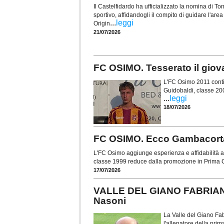
Il Castelfidardo ha ufficializzato la nomina di
sportivo, affidandogli il compito di guidare l'are
...
leggi
Origin
21/07/2026
FC OSIMO. Tesserato il gio
L'FC Osimo 2011 contin
Guidobaldi, classe 20
...
leggi
18/07/2026
FC OSIMO. Ecco Gambacorta: 
L'FC Osimo aggiunge esperienza e affidabilità al
classe 1999 reduce dalla promozione in Prima C
17/07/2026
VALLE DEL GIANO FABRIANO.
Nasoni
La Valle del Giano Fab
l'allenatore della pr