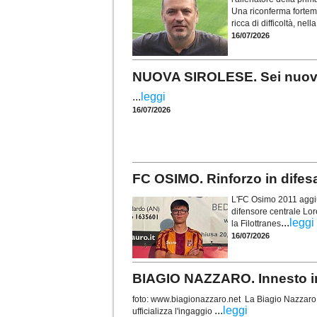
Una riconferma forteme
ricca di difficoltà, nel
16/07/2026
NUOVA SIROLESE. Sei nuovi in
...
leggi
16/07/2026
FC OSIMO. Rinforzo in difes
L'FC Osimo 2011 aggiun
difensore centrale Lor
...
leggi
la Filottranes
16/07/2026
BIAGIO NAZZARO. Innesto in 
foto: www.biagionazzaro.net La Biagio Nazzaro C
...
leggi
ufficializza l'ingaggio