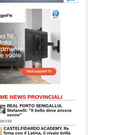
IME NEWS PROVINCIALI
REAL PORTO SENIGALLIA.
Stefanelli: "Il bello deve ancora
venire"
026 5:50
CASTELFIDARDO ACADEMY. Re
firma con il Latina, il vivaio brilla