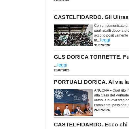
CASTELFIDARDO. Gli Ultras t
Con un comunicato diff
sugli spalti dopo la p
accolto positivamente i
...
leggi
tif
31/07/2026
GLS DORICA TORRETTE. Fusco 
...
leggi
28/07/2026
PORTUALI DORICA. Al via la 
ANCONA – Quel rito in
alla Casa del Portuale
verso la nuova stagio
l’ambiente: passione, i
24/07/2026
CASTELFIDARDO. Ecco chi è 