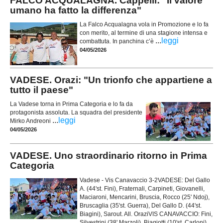
FALCO ACQUALAGNA. Cappelli: "Il valore
umano ha fatto la differenza"
La Falco Acqualagna vola in Promozione e lo fa
con merito, al termine di una stagione intensa e
...
leggi
combattuta. In panchina c’è
04/05/2026
VADESE. Orazi: "Un trionfo che appartiene a
tutto il paese"
La Vadese torna in Prima Categoria e lo fa da
protagonista assoluta. La squadra del presidente
...
leggi
Mirko Andreoni
04/05/2026
VADESE. Uno straordinario ritorno in Prima
Categoria
Vadese - Vis Canavaccio 3-2VADESE: Del Gallo
A. (44'st. Fini), Fraternali, Carpineti, Giovanelli,
Maciaroni, Mencarini, Bruscia, Rocco (25' Ndoj),
Bruscaglia (35'st. Guerra), Del Gallo D. (44'st.
Biagini), Sarout. All. OraziVIS CANAVACCIO: Fini,
Silvestrini (38' Marzoli), Biagiotti (10'st. Carloni),