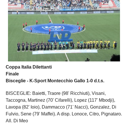
Coppa Italia Dilettanti
Finale
Bisceglie - K-Sport Montecchio Gallo 1-0 d.t.s.
BISCEGLIE: Baietti, Traore (98' Ricchiuti), Visani,
Taccogna, Martinez (70' Cifarelli), Lopez (117' Mbodji),
Lavopa (82' Ioio), Dammacco (71' Nacci), Gonzalez, Di
Fulvio, Sene (79' Maffei). A disp. Lonoce, Citro, Pignataro.
All. Di Meo