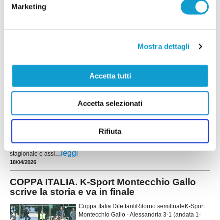
20/04/2026
Marketing
K-SPORT MONTECCHIO GALLO. Missione
compiuta: è Serie D
Risultati Eccellenza Classifica Eccellenza
Mostra dettagli
...
leggi
Pomeriggio da ricordare allo “Spa
19/04/2026
Accetta tutti
L'Eccellenza dà il bentornato al LUNANO!
Accetta selezionati
Il Lunano (vedi la rosa) conquista la promozione
in Eccellenza con una giornata d’anticipo grazie
all’1-1 ottenuto contro l’Alma Fano. Un risultato
Rifiuta
prezioso che permette alla squadra guidata da
mister Thomas Manfredini di centrare l’obiettivo
...
leggi
stagionale e assi
18/04/2026
COPPA ITALIA. K-Sport Montecchio Gallo
scrive la storia e va in finale
Coppa Italia DilettantiRitorno semifinaleK-Sport
Montecchio Gallo - Alessandria 3-1 (andata 1-