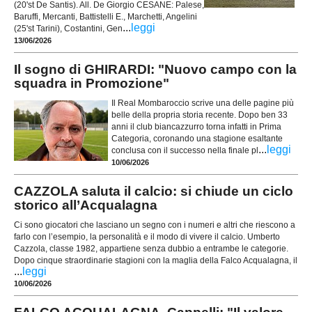
(20'st De Santis). All. De Giorgio CESANE: Palese,
Baruffi, Mercanti, Battistelli E., Marchetti, Angelini
...
leggi
(25'st Tarini), Costantini, Gen
13/06/2026
Il sogno di GHIRARDI: "Nuovo campo con la
squadra in Promozione"
Il Real Mombaroccio scrive una delle pagine più
belle della propria storia recente. Dopo ben 33
anni il club biancazzurro torna infatti in Prima
Categoria, coronando una stagione esaltante
...
leggi
conclusa con il successo nella finale pl
10/06/2026
CAZZOLA saluta il calcio: si chiude un ciclo
storico all’Acqualagna
Ci sono giocatori che lasciano un segno con i numeri e altri che riescono a
farlo con l’esempio, la personalità e il modo di vivere il calcio. Umberto
Cazzola, classe 1982, appartiene senza dubbio a entrambe le categorie.
Dopo cinque straordinarie stagioni con la maglia della Falco Acqualagna, il
...
leggi
10/06/2026