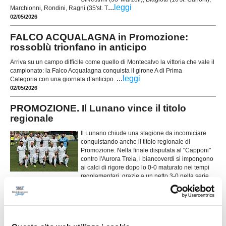
...
leggi
Marchionni, Rondini, Ragni (35'st. T
02/05/2026
FALCO ACQUALAGNA in Promozione:
rossoblù trionfano in anticipo
Arriva su un campo difficile come quello di Montecalvo la vittoria che vale il
campionato: la Falco Acqualagna conquista il girone A di Prima
...
leggi
Categoria con una giornata d’anticipo.
02/05/2026
PROMOZIONE. Il Lunano vince il titolo
regionale
Il Lunano chiude una stagione da incorniciare
conquistando anche il titolo regionale di
Promozione. Nella finale disputata al "Capponi"
contro l'Aurora Treia, i biancoverdi si impongono
ai calci di rigore dopo lo 0-0 maturato nei tempi
regolamentari, grazie a un netto 3-0 nella serie
dagli undici metri. La sfida si mantiene equilibrata e su buoni ritmi per tutti i
...
leggi
novan
02/05/2026
TRECASTELLI, traguardo raggiunto: la