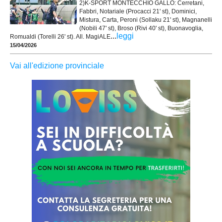
2)K-SPORT MONTECCHIO GALLO: Cerretani,
Fabbri, Notariale (Procacci 21' st), Dominici,
Mistura, Carta, Peroni (Sollaku 21' st), Magnanelli
(Nobili 47' st), Broso (Rivi 40' st), Buonavoglia,
...
leggi
Romualdi (Torelli 26' st). All. MagiALE
15/04/2026
Vai all'edizione provinciale