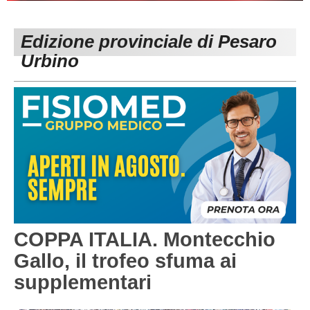
PESARO URBINO
PROMOZIONE
DIRETTA
Edizione provinciale di Pesaro
Carica la tua Rosa
1^ CATEGORIA
Urbino
2^ CATEGORIA
3^ CATEGORIA
GIOVANILI
COPPA ITALIA. Montecchio
Gallo, il trofeo sfuma ai
supplementari