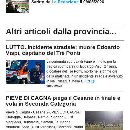
Scritto da
La Redazione
il 09/05/2026
Altri articoli dalla provincia...
LUTTO. Incidente stradale: muore Edoardo
Vispi, capitano del Tre Ponti
La comunità sportiva di Fano è in lutto per la
tragica scomparsa di Edoardo Vispi, 27 anni,
giocatore del Tre Ponti, morto nelle prime ore
della mattinata in un incidente stradale avvenuto
...
leggi
in via Frusaglia, nella f
28/06/2026
PIEVE DI CAGNA piega il Cesane in finale e
vola in Seconda Categoria
Pieve di Cagna - Cesane 2-0PIEVE DI CAGNA:
Stafoggia, Belpassi, Remigi, Sgobbo (35'st
Magnani), Bernardini, Santelli, La Manna,
Antonelli, Santi (48'st Amoruso), Ceccarini, Nanni