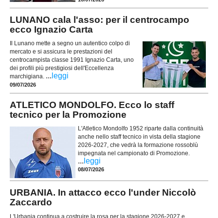
LUNANO cala l'asso: per il centrocampo
ecco Ignazio Carta
Il Lunano mette a segno un autentico colpo di
mercato e si assicura le prestazioni del
centrocampista classe 1991 Ignazio Carta, uno
dei profili più prestigiosi dell'Eccellenza
...
leggi
marchigiana.
09/07/2026
ATLETICO MONDOLFO. Ecco lo staff
tecnico per la Promozione
L'Atletico Mondolfo 1952 riparte dalla continuità
anche nello staff tecnico in vista della stagione
2026-2027, che vedrà la formazione rossoblù
impegnata nel campionato di Promozione.
...
leggi
08/07/2026
URBANIA. In attacco ecco l'under Niccolò
Zaccardo
L'Urbania continua a costruire la rosa per la stagione 2026-2027 e