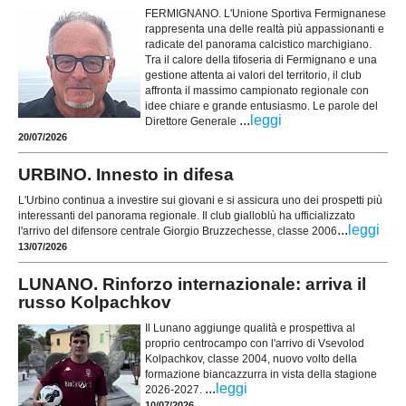
FERMIGNANO. L'Unione Sportiva Fermignanese
rappresenta una delle realtà più appassionanti e
radicate del panorama calcistico marchigiano.
Tra il calore della tifoseria di Fermignano e una
gestione attenta ai valori del territorio, il club
affronta il massimo campionato regionale con
idee chiare e grande entusiasmo. Le parole del
...
leggi
Direttore Generale
20/07/2026
URBINO. Innesto in difesa
L'Urbino continua a investire sui giovani e si assicura uno dei prospetti più
interessanti del panorama regionale. Il club gialloblù ha ufficializzato
...
leggi
l'arrivo del difensore centrale Giorgio Bruzzechesse, classe 2006
13/07/2026
LUNANO. Rinforzo internazionale: arriva il
russo Kolpachkov
Il Lunano aggiunge qualità e prospettiva al
proprio centrocampo con l'arrivo di Vsevolod
Kolpachkov, classe 2004, nuovo volto della
formazione biancazzurra in vista della stagione
...
leggi
2026-2027.
10/07/2026