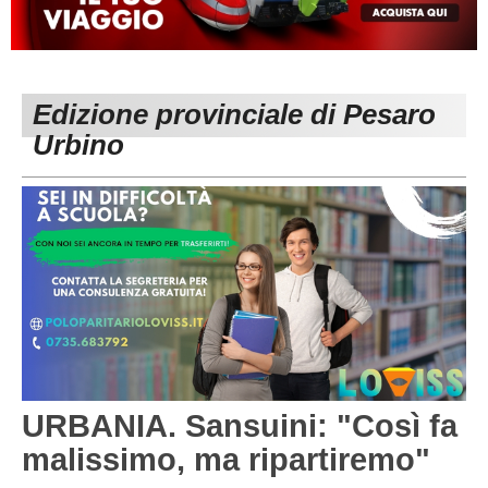
MACERATA
ECCELLENZA
REGIONALI
PESARO URBINO
PROMOZIONE
DIRETTA
Edizione provinciale di Pesaro
Carica la tua Rosa
1^ CATEGORIA
Urbino
2^ CATEGORIA
3^ CATEGORIA
GIOVANILI
URBANIA. Sansuini: "Così fa
malissimo, ma ripartiremo"