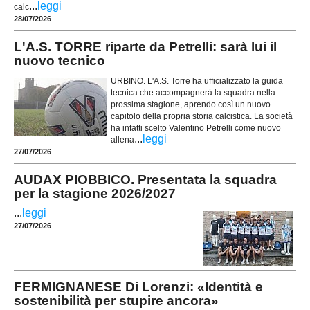
...
leggi
calc
28/07/2026
L'A.S. TORRE riparte da Petrelli: sarà lui il
nuovo tecnico
URBINO. L'A.S. Torre ha ufficializzato la guida
tecnica che accompagnerà la squadra nella
prossima stagione, aprendo così un nuovo
capitolo della propria storia calcistica. La società
ha infatti scelto Valentino Petrelli come nuovo
...
leggi
allena
27/07/2026
AUDAX PIOBBICO. Presentata la squadra
per la stagione 2026/2027
...
leggi
27/07/2026
FERMIGNANESE Di Lorenzi: «Identità e
sostenibilità per stupire ancora»