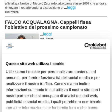
ufficializza l'arrivo di Niccolò Zaccardo, attaccante classe 2007 che andrà a
...
leggi
rinforzare il reparto under a disposizione di
06/07/2026
FALCO ACQUALAGNA. Cappelli fissa
l'obiettivo del prossimo campionato
...
leggi
06/07/2026
Questo sito web utilizza i cookie
K-SPORT MONTECCHIO GALLO. Sulla
Utilizziamo i cookie per personalizzare contenuti ed
fascia arriva il giovane Valmori
annunci, per fornire funzionalità dei social media e per
Il K-Sport Montecchio Gallo investe sugli under e
analizzare il nostro traffico. Condividiamo inoltre
ufficializza l'arrivo di Matteo Valmori, laterale
mancino classe 2006 che andrà a rinforzare la
informazioni sul modo in cui utilizza il nostro sito con i
rosa in vista della prossima stagione. Cresciuto
nostri partner che si occupano di analisi dei dati web,
...
leggi
nel settore giova
pubblicità e social media, i quali potrebbero combinarle
29/06/2026
con altre informazioni che ha fornito loro o che hanno
ATLETICO MONDOLFO. Rinnovato il