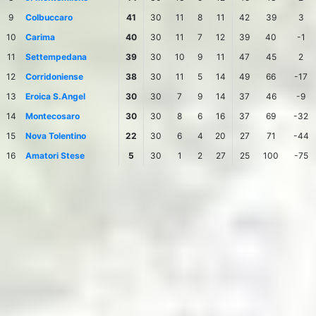
9
Colbuccaro
41
30
11
8
11
42
39
3
10
Carima
40
30
11
7
12
39
40
-1
11
Settempedana
39
30
10
9
11
47
45
2
12
Corridoniense
38
30
11
5
14
49
66
-17
13
Eroica S.Angel
30
30
7
9
14
37
46
-9
14
Montecosaro
30
30
8
6
16
37
69
-32
15
Nova Tolentino
22
30
6
4
20
27
71
-44
16
Amatori Stese
5
30
1
2
27
25
100
-75