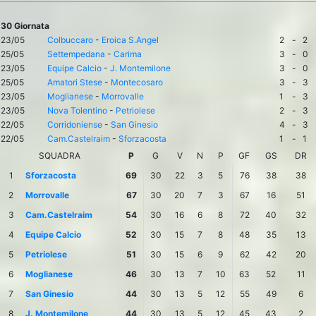
30 Giornata
23/05
Colbuccaro
-
Eroica S.Angel
2
-
2
25/05
Settempedana
-
Carima
3
-
0
23/05
Equipe Calcio
-
J. Montemilone
3
-
0
25/05
Amatori Stese
-
Montecosaro
3
-
3
23/05
Moglianese
-
Morrovalle
1
-
3
23/05
Nova Tolentino
-
Petriolese
2
-
3
22/05
Corridoniense
-
San Ginesio
4
-
3
22/05
Cam.Castelraim
-
Sforzacosta
1
-
1
SQUADRA
P
G
V
N
P
GF
GS
DR
1
Sforzacosta
69
30
22
3
5
76
38
38
2
Morrovalle
67
30
20
7
3
67
16
51
3
Cam.Castelraim
54
30
16
6
8
72
40
32
4
Equipe Calcio
52
30
15
7
8
48
35
13
5
Petriolese
51
30
15
6
9
62
42
20
6
Moglianese
46
30
13
7
10
63
52
11
7
San Ginesio
44
30
13
5
12
55
49
6
8
J. Montemilone
44
30
13
5
12
45
43
2