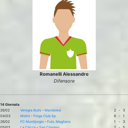
Romanelli Alessandro
Difensore
14 Giornata
26/02
Veregra Bulls
-
Mandolesi
2
-
3
04/03
Molini
-
Frogs Club Sp.
6
-
1
26/02
FC Muntijorgio
-
Futs. Magliano
1
-
3
05/03
La Cricca
-
San Crispino
7
-
5