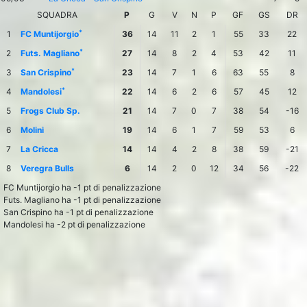
SQUADRA
P
G
V
N
P
GF
GS
DR
*
1
FC Muntijorgio
36
14
11
2
1
55
33
22
*
2
Futs. Magliano
27
14
8
2
4
53
42
11
*
3
San Crispino
23
14
7
1
6
63
55
8
*
4
Mandolesi
22
14
6
2
6
57
45
12
5
Frogs Club Sp.
21
14
7
0
7
38
54
-16
6
Molini
19
14
6
1
7
59
53
6
7
La Cricca
14
14
4
2
8
38
59
-21
8
Veregra Bulls
6
14
2
0
12
34
56
-22
FC Muntijorgio ha -1 pt di penalizzazione
Futs. Magliano ha -1 pt di penalizzazione
San Crispino ha -1 pt di penalizzazione
Mandolesi ha -2 pt di penalizzazione