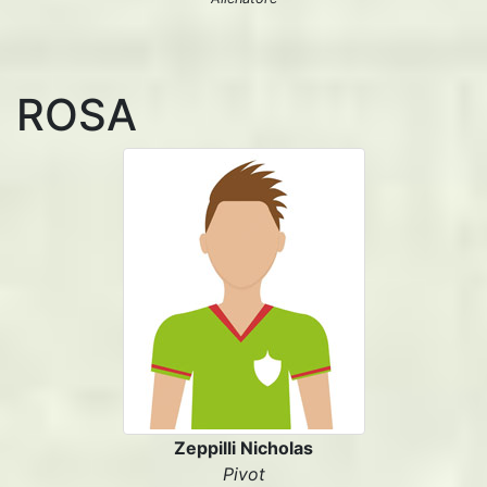
ROSA
Zeppilli Nicholas
Pivot