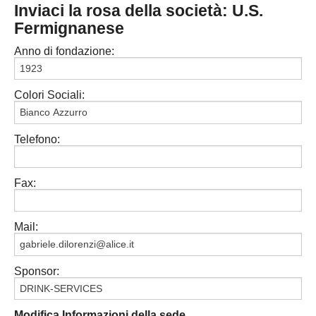
Inviaci la rosa della società: U.S.
PESARO URBINO
PROMOZIONE
DIRETTA
Fermignanese
Carica la tua Rosa
1^ CATEGORIA
Anno di fondazione:
2^ CATEGORIA
Colori Sociali:
3^ CATEGORIA
GIOVANILI
Telefono:
Fax:
Mail:
Sponsor:
Modifica Informazioni della sede