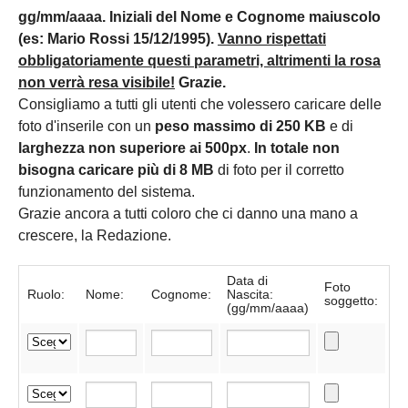
gg/mm/aaaa. Iniziali del Nome e Cognome maiuscolo
(es: Mario Rossi 15/12/1995).
Vanno rispettati
obbligatoriamente questi parametri, altrimenti la rosa
non verrà resa visibile!
Grazie.
Consigliamo a tutti gli utenti che volessero caricare delle
foto d'inserile con un
peso massimo di 250 KB
e di
larghezza non superiore ai 500px
.
In totale non
bisogna caricare più di 8 MB
di foto per il corretto
funzionamento del sistema.
Grazie ancora a tutti coloro che ci danno una mano a
crescere, la Redazione.
Data di
Foto
Ruolo:
Nome:
Cognome:
Nascita:
soggetto:
(gg/mm/aaaa)