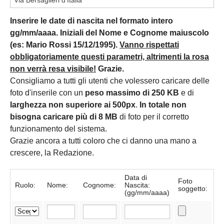
Inserire le date di nascita nel formato intero
gg/mm/aaaa. Iniziali del Nome e Cognome maiuscolo
(es: Mario Rossi 15/12/1995).
Vanno rispettati
obbligatoriamente questi parametri, altrimenti la rosa
non verrà resa visibile!
Grazie.
Consigliamo a tutti gli utenti che volessero caricare delle
foto d'inserile con un
peso massimo di 250 KB
e di
larghezza non superiore ai 500px
.
In totale non
bisogna caricare più di 8 MB
di foto per il corretto
funzionamento del sistema.
Grazie ancora a tutti coloro che ci danno una mano a
crescere, la Redazione.
Data di
Foto
Ruolo:
Nome:
Cognome:
Nascita:
soggetto:
(gg/mm/aaaa)