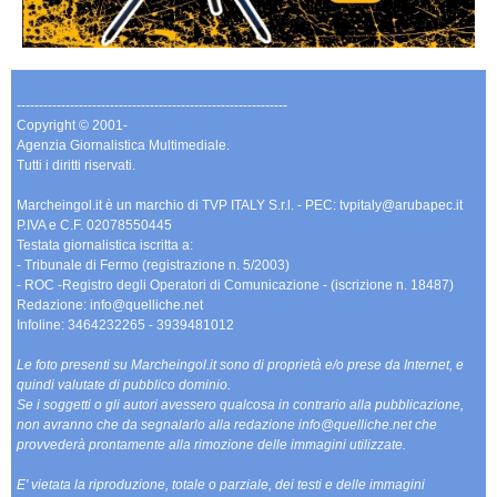
-------------------------------------------------------------
Copyright © 2001-
Agenzia Giornalistica Multimediale.
Tutti i diritti riservati.
Marcheingol.it è un marchio di TVP ITALY S.r.l. - PEC: tvpitaly@arubapec.it
P.IVA e C.F. 02078550445
Testata giornalistica iscritta a:
- Tribunale di Fermo (registrazione n. 5/2003)
- ROC -Registro degli Operatori di Comunicazione - (iscrizione n. 18487)
Redazione: info@quelliche.net
Infoline: 3464232265 - 3939481012
Le foto presenti su Marcheingol.it sono di proprietà e/o prese da Internet, e
quindi valutate di pubblico dominio.
Se i soggetti o gli autori avessero qualcosa in contrario alla pubblicazione,
non avranno che da segnalarlo alla redazione info@quelliche.net che
provvederà prontamente alla rimozione delle immagini utilizzate.
E' vietata la riproduzione, totale o parziale, dei testi e delle immagini