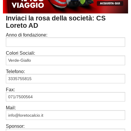
MACERATA
ECCELLENZA
REGIONALI
Inviaci la rosa della società: CS
PESARO URBINO
PROMOZIONE
DIRETTA
Loreto AD
Carica la tua Rosa
1^ CATEGORIA
Anno di fondazione:
2^ CATEGORIA
Colori Sociali:
3^ CATEGORIA
GIOVANILI
Telefono:
Fax:
Mail:
Sponsor: