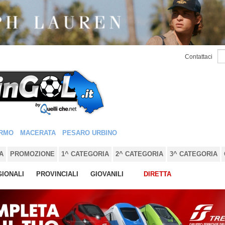
Contattaci
RMO
MACERATA
PESARO URBINO
A
PROMOZIONE
1^ CATEGORIA
2^ CATEGORIA
3^ CATEGORIA
IONALI
PROVINCIALI
GIOVANILI
DIRETTA