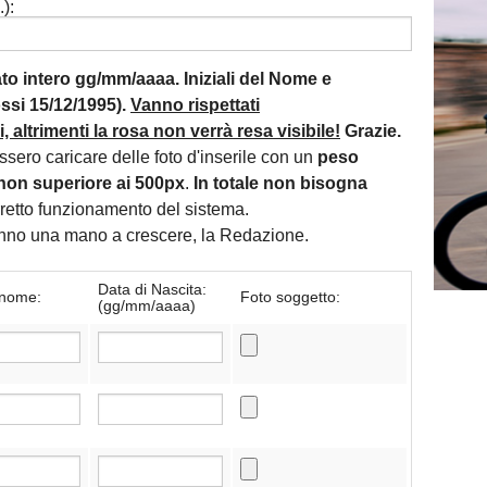
):
mato intero gg/mm/aaaa. Iniziali del Nome e
si 15/12/1995).
Vanno rispettati
 altrimenti la rosa non verrà resa visibile!
Grazie.
essero caricare delle foto d'inserile con un
peso
non superiore ai 500px
.
In totale non bisogna
orretto funzionamento del sistema.
danno una mano a crescere, la Redazione.
Data di Nascita:
nome:
Foto soggetto:
(gg/mm/aaaa)