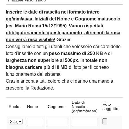
Inserire le date di nascita nel formato intero
gg/mm/aaaa. Iniziali del Nome e Cognome maiuscolo
(es: Mario Rossi 15/12/1995).
Vanno rispettati
obbligatoriamente questi parametri, altrimenti la rosa
non verrà resa visibile!
Grazie.
Consigliamo a tutti gli utenti che volessero caricare delle
foto d'inserile con un
peso massimo di 250 KB
e di
larghezza non superiore ai 500px
.
In totale non
bisogna caricare più di 8 MB
di foto per il corretto
funzionamento del sistema.
Grazie ancora a tutti coloro che ci danno una mano a
crescere, la Redazione.
Data di
Foto
Ruolo:
Nome:
Cognome:
Nascita:
soggetto:
(gg/mm/aaaa)