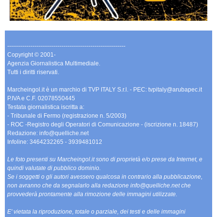
-------------------------------------------------------------
Copyright © 2001-
Agenzia Giornalistica Multimediale.
Tutti i diritti riservati.
Marcheingol.it è un marchio di TVP ITALY S.r.l. - PEC: tvpitaly@arubapec.it
P.IVA e C.F. 02078550445
Testata giornalistica iscritta a:
- Tribunale di Fermo (registrazione n. 5/2003)
- ROC -Registro degli Operatori di Comunicazione - (iscrizione n. 18487)
Redazione: info@quelliche.net
Infoline: 3464232265 - 3939481012
Le foto presenti su Marcheingol.it sono di proprietà e/o prese da Internet, e
quindi valutate di pubblico dominio.
Se i soggetti o gli autori avessero qualcosa in contrario alla pubblicazione,
non avranno che da segnalarlo alla redazione info@quelliche.net che
provvederà prontamente alla rimozione delle immagini utilizzate.
E' vietata la riproduzione, totale o parziale, dei testi e delle immagini