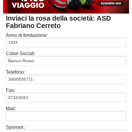
MACERATA
ECCELLENZA
REGIONALI
Inviaci la rosa della società: ASD
PESARO URBINO
PROMOZIONE
DIRETTA
Fabriano Cerreto
Carica la tua Rosa
1^ CATEGORIA
Anno di fondazione:
2^ CATEGORIA
Colori Sociali:
3^ CATEGORIA
GIOVANILI
Telefono:
Fax:
Mail:
Sponsor: