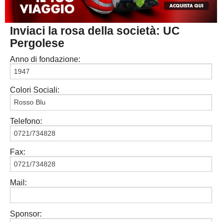
MACERATA
ECCELLENZA
REGIONALI
Inviaci la rosa della società: UC
PESARO URBINO
PROMOZIONE
DIRETTA
Pergolese
Carica la tua Rosa
1^ CATEGORIA
Anno di fondazione:
2^ CATEGORIA
Colori Sociali:
3^ CATEGORIA
GIOVANILI
Telefono:
Fax:
Mail:
Sponsor: