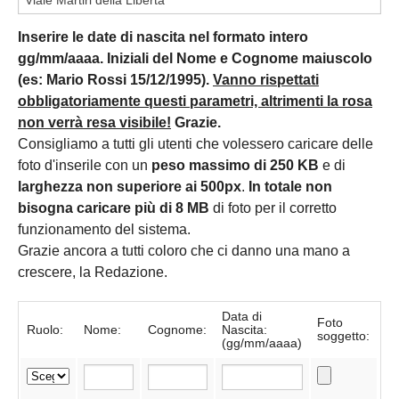
Inserire le date di nascita nel formato intero
gg/mm/aaaa. Iniziali del Nome e Cognome maiuscolo
(es: Mario Rossi 15/12/1995).
Vanno rispettati
obbligatoriamente questi parametri, altrimenti la rosa
non verrà resa visibile!
Grazie.
Consigliamo a tutti gli utenti che volessero caricare delle
foto d'inserile con un
peso massimo di 250 KB
e di
larghezza non superiore ai 500px
.
In totale non
bisogna caricare più di 8 MB
di foto per il corretto
funzionamento del sistema.
Grazie ancora a tutti coloro che ci danno una mano a
crescere, la Redazione.
Data di
Foto
Ruolo:
Nome:
Cognome:
Nascita:
soggetto:
(gg/mm/aaaa)