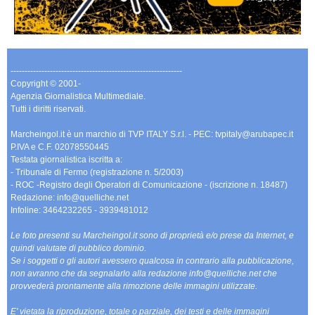
-------------------------------------------------------------
Copyright © 2001-
Agenzia Giornalistica Multimediale.
Tutti i diritti riservati.
Marcheingol.it è un marchio di TVP ITALY S.r.l. - PEC: tvpitaly@arubapec.it
P.IVA e C.F. 02078550445
Testata giornalistica iscritta a:
- Tribunale di Fermo (registrazione n. 5/2003)
- ROC -Registro degli Operatori di Comunicazione - (iscrizione n. 18487)
Redazione: info@quelliche.net
Infoline: 3464232265 - 3939481012
Le foto presenti su Marcheingol.it sono di proprietà e/o prese da Internet, e
quindi valutate di pubblico dominio.
Se i soggetti o gli autori avessero qualcosa in contrario alla pubblicazione,
non avranno che da segnalarlo alla redazione info@quelliche.net che
provvederà prontamente alla rimozione delle immagini utilizzate.
E' vietata la riproduzione, totale o parziale, dei testi e delle immagini