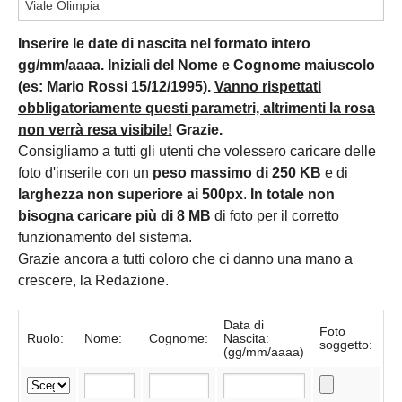
Inserire le date di nascita nel formato intero
gg/mm/aaaa. Iniziali del Nome e Cognome maiuscolo
(es: Mario Rossi 15/12/1995).
Vanno rispettati
obbligatoriamente questi parametri, altrimenti la rosa
non verrà resa visibile!
Grazie.
Consigliamo a tutti gli utenti che volessero caricare delle
foto d'inserile con un
peso massimo di 250 KB
e di
larghezza non superiore ai 500px
.
In totale non
bisogna caricare più di 8 MB
di foto per il corretto
funzionamento del sistema.
Grazie ancora a tutti coloro che ci danno una mano a
crescere, la Redazione.
Data di
Foto
Ruolo:
Nome:
Cognome:
Nascita:
soggetto:
(gg/mm/aaaa)