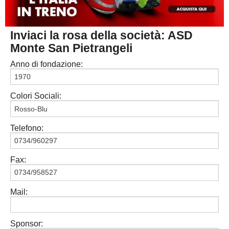
MACERATA
ECCELLENZA
REGIONALI
Inviaci la rosa della società: ASD
PESARO URBINO
PROMOZIONE
DIRETTA
Monte San Pietrangeli
Carica la tua Rosa
1^ CATEGORIA
Anno di fondazione:
2^ CATEGORIA
Colori Sociali:
3^ CATEGORIA
GIOVANILI
Telefono:
Fax:
Mail:
Sponsor: