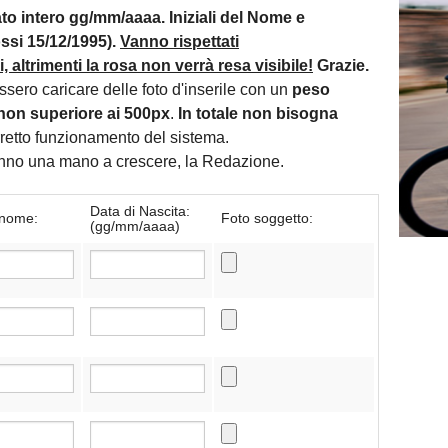
mato intero gg/mm/aaaa. Iniziali del Nome e
si 15/12/1995).
Vanno rispettati
 altrimenti la rosa non verrà resa visibile!
Grazie.
essero caricare delle foto d'inserile con un
peso
non superiore ai 500px
.
In totale non bisogna
orretto funzionamento del sistema.
danno una mano a crescere, la Redazione.
Data di Nascita:
nome:
Foto soggetto:
(gg/mm/aaaa)