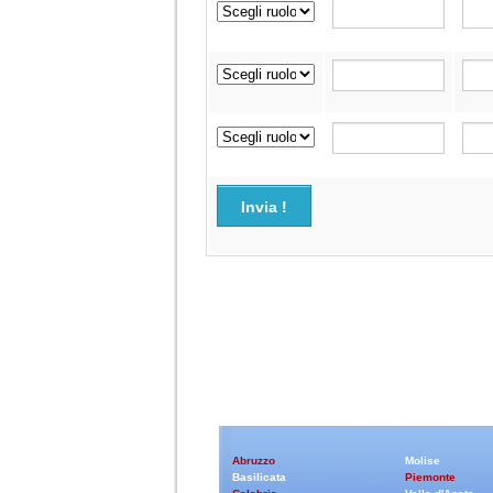
Invia !
Abruzzo
Molise
Basilicata
Piemonte