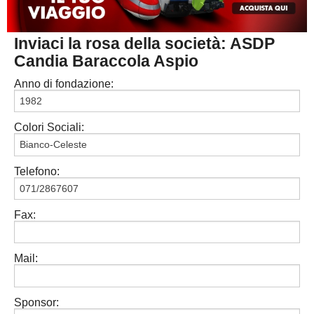
MACERATA
ECCELLENZA
REGIONALI
Inviaci la rosa della società: ASDP
PESARO URBINO
PROMOZIONE
DIRETTA
Candia Baraccola Aspio
Carica la tua Rosa
1^ CATEGORIA
Anno di fondazione:
2^ CATEGORIA
Colori Sociali:
3^ CATEGORIA
GIOVANILI
Telefono:
Fax:
Mail:
Sponsor: