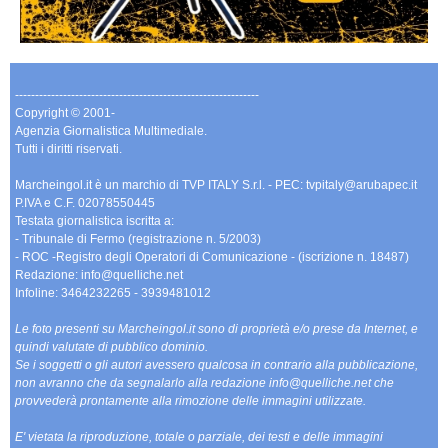
-------------------------------------------------------------
Copyright © 2001-
Agenzia Giornalistica Multimediale.
Tutti i diritti riservati.
Marcheingol.it è un marchio di TVP ITALY S.r.l. - PEC: tvpitaly@arubapec.it
P.IVA e C.F. 02078550445
Testata giornalistica iscritta a:
- Tribunale di Fermo (registrazione n. 5/2003)
- ROC -Registro degli Operatori di Comunicazione - (iscrizione n. 18487)
Redazione: info@quelliche.net
Infoline: 3464232265 - 3939481012
Le foto presenti su Marcheingol.it sono di proprietà e/o prese da Internet, e
quindi valutate di pubblico dominio.
Se i soggetti o gli autori avessero qualcosa in contrario alla pubblicazione,
non avranno che da segnalarlo alla redazione info@quelliche.net che
provvederà prontamente alla rimozione delle immagini utilizzate.
E' vietata la riproduzione, totale o parziale, dei testi e delle immagini