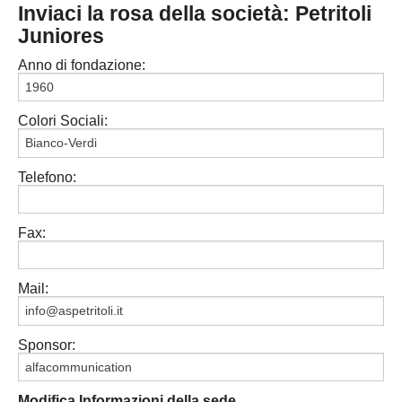
Inviaci la rosa della società: Petritoli
PESARO URBINO
PROMOZIONE
DIRETTA
Juniores
Carica la tua Rosa
1^ CATEGORIA
Anno di fondazione:
2^ CATEGORIA
Colori Sociali:
3^ CATEGORIA
GIOVANILI
Telefono:
Fax:
Mail:
Sponsor:
Modifica Informazioni della sede