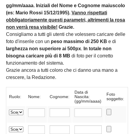
gg/mm/aaaa. Iniziali del Nome e Cognome maiuscolo
(es: Mario Rossi 15/12/1995).
Vanno rispettati
obbligatoriamente questi parametri, altrimenti la rosa
non verrà resa visibile!
Grazie.
Consigliamo a tutti gli utenti che volessero caricare delle
foto d'inserile con un
peso massimo di 250 KB
e di
larghezza non superiore ai 500px
.
In totale non
bisogna caricare più di 8 MB
di foto per il corretto
funzionamento del sistema.
Grazie ancora a tutti coloro che ci danno una mano a
crescere, la Redazione.
Data di
Foto
Ruolo:
Nome:
Cognome:
Nascita:
soggetto:
(gg/mm/aaaa)