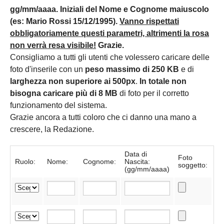
gg/mm/aaaa. Iniziali del Nome e Cognome maiuscolo
(es: Mario Rossi 15/12/1995).
Vanno rispettati
obbligatoriamente questi parametri, altrimenti la rosa
non verrà resa visibile!
Grazie.
Consigliamo a tutti gli utenti che volessero caricare delle
foto d'inserile con un
peso massimo di 250 KB
e di
larghezza non superiore ai 500px
.
In totale non
bisogna caricare più di 8 MB
di foto per il corretto
funzionamento del sistema.
Grazie ancora a tutti coloro che ci danno una mano a
crescere, la Redazione.
Data di
Foto
Ruolo:
Nome:
Cognome:
Nascita:
soggetto:
(gg/mm/aaaa)