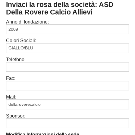
Inviaci la rosa della società: ASD
PESARO URBINO
PROMOZIONE
DIRETTA
Della Rovere Calcio Allievi
Carica la tua Rosa
1^ CATEGORIA
Anno di fondazione:
2^ CATEGORIA
Colori Sociali:
3^ CATEGORIA
GIOVANILI
Telefono:
Fax:
Mail:
Sponsor:
Modifica Informazioni della sede