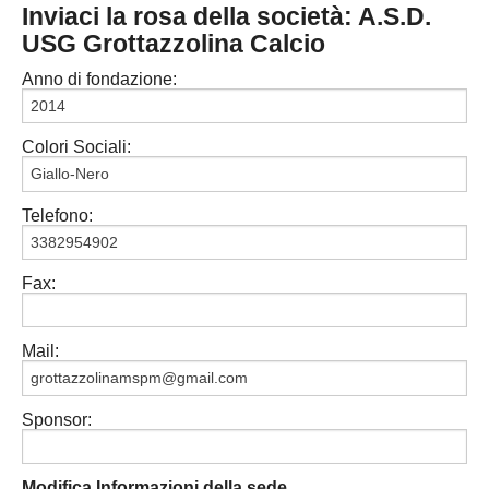
Inviaci la rosa della società: A.S.D.
PESARO URBINO
PROMOZIONE
DIRETTA
USG Grottazzolina Calcio
Carica la tua Rosa
1^ CATEGORIA
Anno di fondazione:
2^ CATEGORIA
Colori Sociali:
3^ CATEGORIA
GIOVANILI
Telefono:
Fax:
Mail:
Sponsor:
Modifica Informazioni della sede