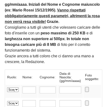
gg/mm/aaaa. Iniziali del Nome e Cognome maiuscolo
(es: Mario Rossi 15/12/1995).
Vanno rispettati
obbligatoriamente questi parametri, altrimenti la rosa
non verrà resa visibile!
Grazie.
Consigliamo a tutti gli utenti che volessero caricare delle
foto d'inserile con un
peso massimo di 250 KB
e di
larghezza non superiore ai 500px
.
In totale non
bisogna caricare più di 8 MB
di foto per il corretto
funzionamento del sistema.
Grazie ancora a tutti coloro che ci danno una mano a
crescere, la Redazione.
Data di
Foto
Ruolo:
Nome:
Cognome:
Nascita:
soggetto:
(gg/mm/aaaa)