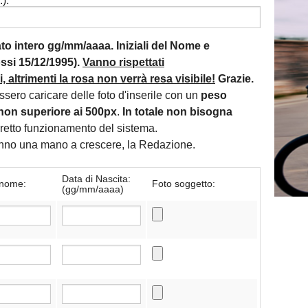
):
mato intero gg/mm/aaaa. Iniziali del Nome e
si 15/12/1995).
Vanno rispettati
 altrimenti la rosa non verrà resa visibile!
Grazie.
essero caricare delle foto d'inserile con un
peso
non superiore ai 500px
.
In totale non bisogna
orretto funzionamento del sistema.
danno una mano a crescere, la Redazione.
Data di Nascita:
nome:
Foto soggetto:
(gg/mm/aaaa)