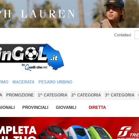
Contattaci
RMO
MACERATA
PESARO URBINO
A
PROMOZIONE
1^ CATEGORIA
2^ CATEGORIA
3^ CATEGORIA
IONALI
PROVINCIALI
GIOVANILI
DIRETTA