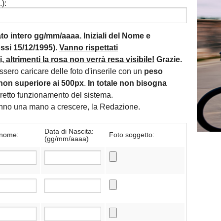
):
mato intero gg/mm/aaaa. Iniziali del Nome e
si 15/12/1995).
Vanno rispettati
 altrimenti la rosa non verrà resa visibile!
Grazie.
essero caricare delle foto d'inserile con un
peso
non superiore ai 500px
.
In totale non bisogna
orretto funzionamento del sistema.
danno una mano a crescere, la Redazione.
Data di Nascita:
nome:
Foto soggetto:
(gg/mm/aaaa)