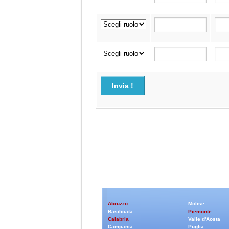
Invia !
Abruzzo
Molise
Basilicata
Piemonte
Calabria
Valle d'Aosta
Campania
Puglia