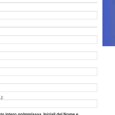
):
mato intero gg/mm/aaaa. Iniziali del Nome e