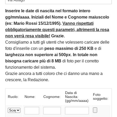
Inserire le date di nascita nel formato intero
gg/mm/aaaa. Iniziali del Nome e Cognome maiuscolo
(es: Mario Rossi 15/12/1995).
Vanno rispettati
obbligatoriamente questi parametri, altrimenti la rosa
non verrà resa visibile!
Grazie.
Consigliamo a tutti gli utenti che volessero caricare delle
foto d'inserile con un
peso massimo di 250 KB
e di
larghezza non superiore ai 500px
.
In totale non
bisogna caricare più di 8 MB
di foto per il corretto
funzionamento del sistema.
Grazie ancora a tutti coloro che ci danno una mano a
crescere, la Redazione.
Data di
Foto
Ruolo:
Nome:
Cognome:
Nascita:
soggetto:
(gg/mm/aaaa)