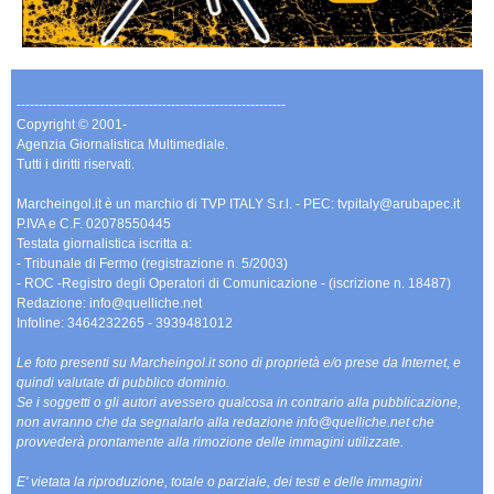
-------------------------------------------------------------
Copyright © 2001-
Agenzia Giornalistica Multimediale.
Tutti i diritti riservati.
Marcheingol.it è un marchio di TVP ITALY S.r.l. - PEC: tvpitaly@arubapec.it
P.IVA e C.F. 02078550445
Testata giornalistica iscritta a:
- Tribunale di Fermo (registrazione n. 5/2003)
- ROC -Registro degli Operatori di Comunicazione - (iscrizione n. 18487)
Redazione: info@quelliche.net
Infoline: 3464232265 - 3939481012
Le foto presenti su Marcheingol.it sono di proprietà e/o prese da Internet, e
quindi valutate di pubblico dominio.
Se i soggetti o gli autori avessero qualcosa in contrario alla pubblicazione,
non avranno che da segnalarlo alla redazione info@quelliche.net che
provvederà prontamente alla rimozione delle immagini utilizzate.
E' vietata la riproduzione, totale o parziale, dei testi e delle immagini