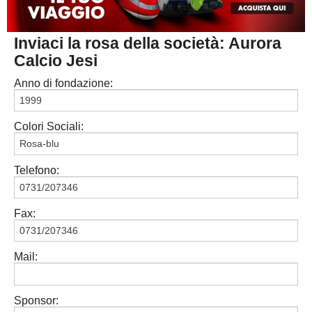
MACERATA
ECCELLENZA
REGIONALI
Inviaci la rosa della società: Aurora
PESARO URBINO
PROMOZIONE
DIRETTA
Calcio Jesi
Carica la tua Rosa
1^ CATEGORIA
Anno di fondazione:
2^ CATEGORIA
Colori Sociali:
3^ CATEGORIA
GIOVANILI
Telefono:
Fax:
Mail:
Sponsor: