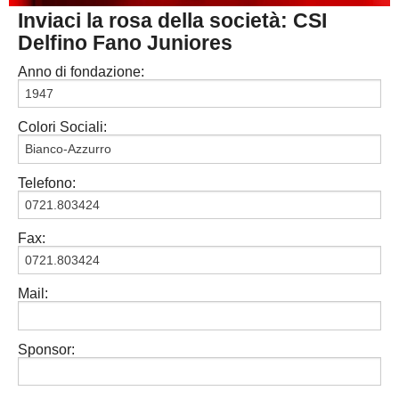
Inviaci la rosa della società: CSI
PESARO URBINO
PROMOZIONE
DIRETTA
Delfino Fano Juniores
Carica la tua Rosa
1^ CATEGORIA
Anno di fondazione:
2^ CATEGORIA
Colori Sociali:
3^ CATEGORIA
GIOVANILI
Telefono:
Fax:
Mail:
Sponsor: