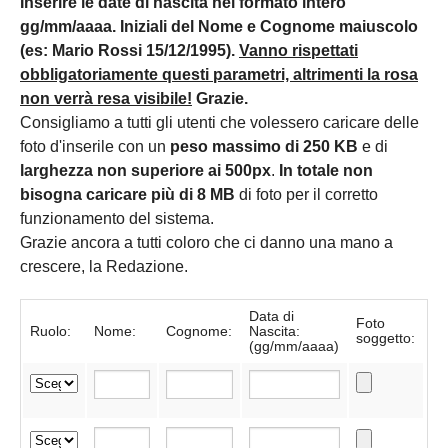
Inserire le date di nascita nel formato intero
gg/mm/aaaa. Iniziali del Nome e Cognome maiuscolo
(es: Mario Rossi 15/12/1995).
Vanno rispettati
obbligatoriamente questi parametri, altrimenti la rosa
non verrà resa visibile!
Grazie.
Consigliamo a tutti gli utenti che volessero caricare delle
foto d'inserile con un
peso massimo di 250 KB
e di
larghezza non superiore ai 500px
.
In totale non
bisogna caricare più di 8 MB
di foto per il corretto
funzionamento del sistema.
Grazie ancora a tutti coloro che ci danno una mano a
crescere, la Redazione.
Data di
Foto
Ruolo:
Nome:
Cognome:
Nascita:
soggetto:
(gg/mm/aaaa)