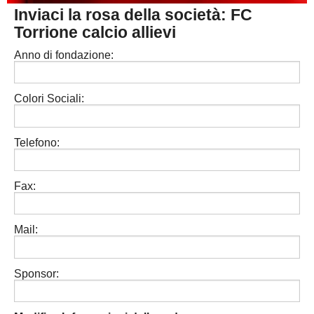
Inviaci la rosa della società: FC
PESARO URBINO
PROMOZIONE
DIRETTA
Torrione calcio allievi
Carica la tua Rosa
1^ CATEGORIA
Anno di fondazione:
2^ CATEGORIA
Colori Sociali:
3^ CATEGORIA
GIOVANILI
Telefono:
Fax:
Mail:
Sponsor: