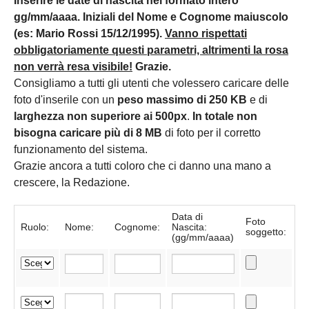
Inserire le date di nascita nel formato intero
gg/mm/aaaa. Iniziali del Nome e Cognome maiuscolo
(es: Mario Rossi 15/12/1995).
Vanno rispettati
obbligatoriamente questi parametri, altrimenti la rosa
non verrà resa visibile!
Grazie.
Consigliamo a tutti gli utenti che volessero caricare delle
foto d'inserile con un
peso massimo di 250 KB
e di
larghezza non superiore ai 500px
.
In totale non
bisogna caricare più di 8 MB
di foto per il corretto
funzionamento del sistema.
Grazie ancora a tutti coloro che ci danno una mano a
crescere, la Redazione.
Data di
Foto
Ruolo:
Nome:
Cognome:
Nascita:
soggetto:
(gg/mm/aaaa)