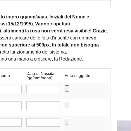
mato intero gg/mm/aaaa. Iniziali del Nome e
si 15/12/1995).
Vanno rispettati
 altrimenti la rosa non verrà resa visibile!
Grazie.
essero caricare delle foto d'inserile con un
peso
non superiore ai 500px
.
In totale non bisogna
orretto funzionamento del sistema.
danno una mano a crescere, la Redazione.
Data di Nascita:
nome:
Foto soggetto:
(gg/mm/aaaa)