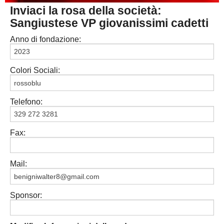
Inviaci la rosa della società:
PESARO URBINO
PROMOZIONE
DIRETTA
Sangiustese VP giovanissimi cadetti
Carica la tua Rosa
1^ CATEGORIA
Anno di fondazione:
2^ CATEGORIA
Colori Sociali:
3^ CATEGORIA
GIOVANILI
Telefono:
Fax:
Mail:
Sponsor: