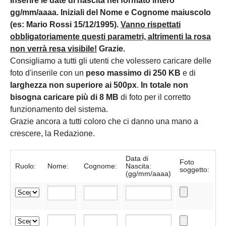
Inserire le date di nascita nel formato intero
gg/mm/aaaa. Iniziali del Nome e Cognome maiuscolo
(es: Mario Rossi 15/12/1995).
Vanno rispettati
obbligatoriamente questi parametri, altrimenti la rosa
non verrà resa visibile!
Grazie.
Consigliamo a tutti gli utenti che volessero caricare delle
foto d'inserile con un
peso massimo di 250 KB
e di
larghezza non superiore ai 500px
.
In totale non
bisogna caricare più di 8 MB
di foto per il corretto
funzionamento del sistema.
Grazie ancora a tutti coloro che ci danno una mano a
crescere, la Redazione.
Data di
Foto
Ruolo:
Nome:
Cognome:
Nascita:
soggetto:
(gg/mm/aaaa)