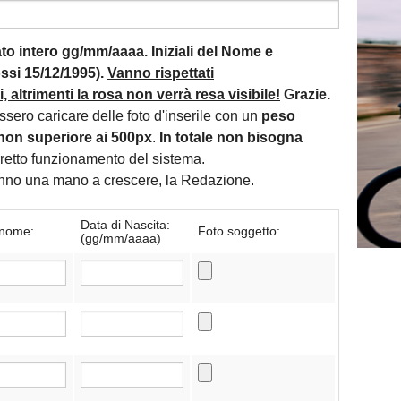
mato intero gg/mm/aaaa. Iniziali del Nome e
si 15/12/1995).
Vanno rispettati
 altrimenti la rosa non verrà resa visibile!
Grazie.
essero caricare delle foto d'inserile con un
peso
non superiore ai 500px
.
In totale non bisogna
orretto funzionamento del sistema.
danno una mano a crescere, la Redazione.
Data di Nascita:
nome:
Foto soggetto:
(gg/mm/aaaa)