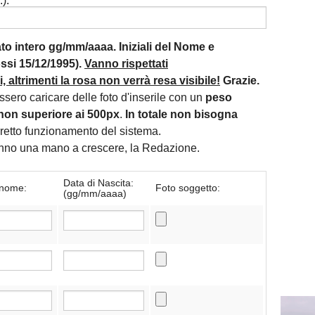
):
mato intero gg/mm/aaaa. Iniziali del Nome e
si 15/12/1995).
Vanno rispettati
 altrimenti la rosa non verrà resa visibile!
Grazie.
essero caricare delle foto d'inserile con un
peso
non superiore ai 500px
.
In totale non bisogna
orretto funzionamento del sistema.
danno una mano a crescere, la Redazione.
Data di Nascita:
nome:
Foto soggetto:
(gg/mm/aaaa)