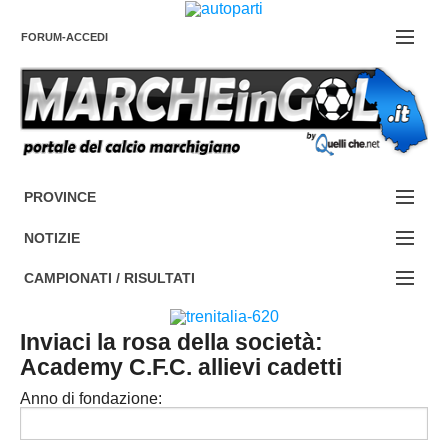
FORUM-ACCEDI
Contattaci
PROVINCE
EDIZIONE:
Cerca
NOTIZIE
ANCONA
NOTIZIE:
CAMPIONATI / RISULTATI
ASCOLI PICENO
SERIE C
Campionati e Risultati:
Inviaci la rosa della società:
FERMO
SERIE D
Academy C.F.C. allievi cadetti
NAZIONALI
MACERATA
ECCELLENZA
Anno di fondazione:
REGIONALI
PESARO URBINO
PROMOZIONE
DIRETTA