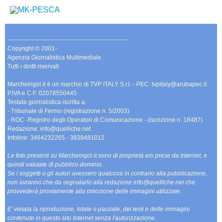
-------------------------------------------------------------
Copyright © 2001-
Agenzia Giornalistica Multimediale.
Tutti i diritti riservati.
Marcheingol.it è un marchio di TVP ITALY S.r.l. - PEC: tvpitaly@arubapec.it
P.IVA e C.F. 02078550445
Testata giornalistica iscritta a:
- Tribunale di Fermo (registrazione n. 5/2003)
- ROC -Registro degli Operatori di Comunicazione - (iscrizione n. 18487)
Redazione: info@quelliche.net
Infoline: 3464232265 - 3939481012
Le foto presenti su Marcheingol.it sono di proprietà e/o prese da Internet, e
quindi valutate di pubblico dominio.
Se i soggetti o gli autori avessero qualcosa in contrario alla pubblicazione,
non avranno che da segnalarlo alla redazione info@quelliche.net che
provvederà prontamente alla rimozione delle immagini utilizzate.
E' vietata la riproduzione, totale o parziale, dei testi e delle immagini
contenute in questo sito Internet senza l'autorizzazione.