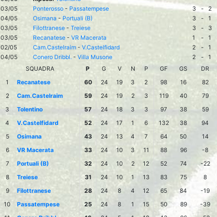
03/05
Ponterosso
-
Passatempese
3
-
2
04/05
Osimana
-
Portuali (B)
3
-
1
03/05
Filottranese
-
Treiese
3
-
3
03/05
Recanatese
-
VR Macerata
1
-
1
02/05
Cam.Castelraim
-
V.Castelfidard
2
-
1
04/05
Conero Dribbl.
-
Villa Musone
2
-
1
SQUADRA
P
G
V
N
P
GF
GS
DR
1
Recanatese
60
24
19
3
2
98
16
82
2
Cam.Castelraim
59
24
19
2
3
119
40
79
3
Tolentino
57
24
18
3
3
97
38
59
4
V.Castelfidard
52
24
17
1
6
132
38
94
5
Osimana
43
24
13
4
7
64
50
14
6
VR Macerata
33
24
10
3
11
88
96
-8
7
Portuali (B)
32
24
10
2
12
52
74
-22
8
Treiese
31
24
10
1
13
83
75
8
9
Filottranese
28
24
8
4
12
65
84
-19
10
Passatempese
25
24
8
1
15
50
89
-39