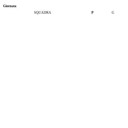
Giornata
SQUADRA
P
G