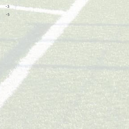
-3
-5