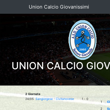
Union Calcio Giovanissimi
UNION CALCIO GIOV
2 Giornata
24/05
Sangiorgese
-
Civitanovese
1
-
0
1
C
2
S