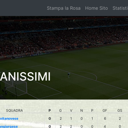
Stampa la Rosa
Home Sito
Statist
ANISSIMI
SQUADRA
P
G
V
N
P
GF
GS
ivitanovese
0
2
1
0
1
6
2
angiorgese
0
2
2
0
0
4
0