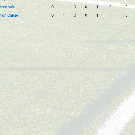
rridonia
0
1
0
0
1
0
3
ion Calcio
0
1
0
0
1
1
6