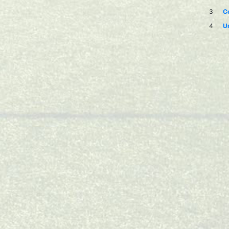
3
Co
4
Un