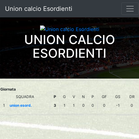
Union calcio Esordienti
UNION CALCIO
ESORDIENTI
Giornata
SQUADRA
P
G
V
N
P
GF
GS
DR
1
union esord.
3
1
1
0
0
0
-1
0