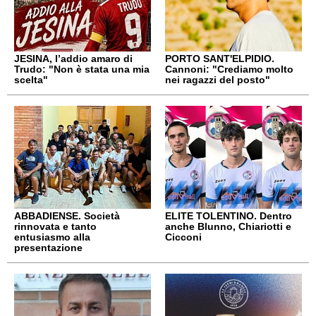
JESINA, l’addio amaro di
PORTO SANT'ELPIDIO.
Trudo: "Non è stata una mia
Cannoni: "Crediamo molto
scelta"
nei ragazzi del posto"
ABBADIENSE. Società
ELITE TOLENTINO. Dentro
rinnovata e tanto
anche Blunno, Chiariotti e
entusiasmo alla
Cicconi
presentazione