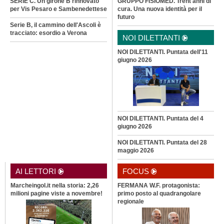
SERIE C. Un girone B rinnovato
GRUPPO FISIOMED. Trent'anni di
per Vis Pesaro e Sambenedettese
cura. Una nuova identità per il
futuro
Serie B, il cammino dell'Ascoli è
tracciato: esordio a Verona
NOI DILETTANTI
NOI DILETTANTI. Puntata dell'11
giugno 2026
NOI DILETTANTI. Puntata del 4
giugno 2026
NOI DILETTANTI. Puntata del 28
maggio 2026
AI LETTORI
FOCUS
Marcheingol.it nella storia: 2,26
FERMANA W.F. protagonista:
milioni pagine viste a novembre!
primo posto al quadrangolare
regionale