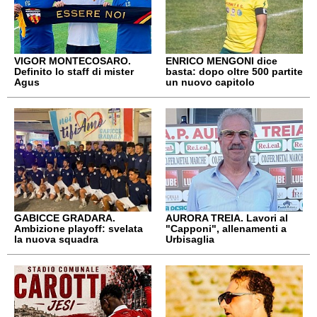
VIGOR MONTECOSARO.
ENRICO MENGONI dice
Definito lo staff di mister
basta: dopo oltre 500 partite
Agus
un nuovo capitolo
GABICCE GRADARA.
AURORA TREIA. Lavori al
Ambizione playoff: svelata
"Capponi", allenamenti a
la nuova squadra
Urbisaglia