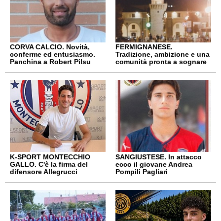
CORVA CALCIO. Novità,
FERMIGNANESE.
conferme ed entusiasmo.
Tradizione, ambizione e una
Panchina a Robert Pilsu
comunità pronta a sognare
K-SPORT MONTECCHIO
SANGIUSTESE. In attacco
GALLO. C'è la firma del
ecco il giovane Andrea
difensore Allegrucci
Pompili Pagliari