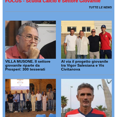
FOCUS - Scuola Calcio e Settore Giovanile
TUTTE LE NEWS
VILLA MUSONE. Il settore
Al via il progetto giovanile
giovanile riparte da
tra Vigor Salesiana e Vis
Prosperi: 300 tesserati
Civitanova