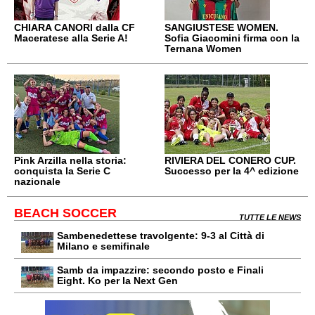
CHIARA CANORI dalla CF
SANGIUSTESE WOMEN.
Maceratese alla Serie A!
Sofia Giacomini firma con la
Ternana Women
Pink Arzilla nella storia:
RIVIERA DEL CONERO CUP.
conquista la Serie C
Successo per la 4^ edizione
nazionale
BEACH SOCCER
TUTTE LE NEWS
Sambenedettese travolgente: 9-3 al Città di
Milano e semifinale
Samb da impazzire: secondo posto e Finali
Eight. Ko per la Next Gen