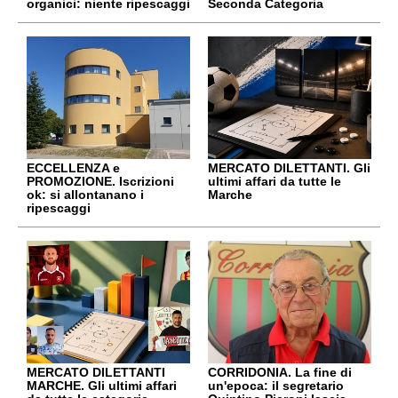
organici: niente ripescaggi
Seconda Categoria
ECCELLENZA e
MERCATO DILETTANTI. Gli
PROMOZIONE. Iscrizioni
ultimi affari da tutte le
ok: si allontanano i
Marche
ripescaggi
MERCATO DILETTANTI
CORRIDONIA. La fine di
MARCHE. Gli ultimi affari
un'epoca: il segretario