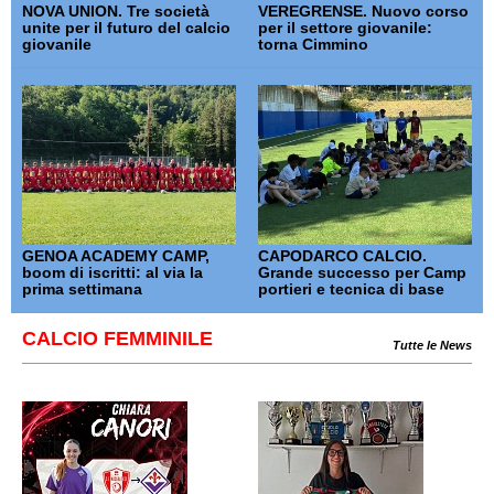
NOVA UNION. Tre società
VEREGRENSE. Nuovo corso
unite per il futuro del calcio
per il settore giovanile:
giovanile
torna Cimmino
GENOA ACADEMY CAMP,
CAPODARCO CALCIO.
boom di iscritti: al via la
Grande successo per Camp
prima settimana
portieri e tecnica di base
CALCIO FEMMINILE
Tutte le News