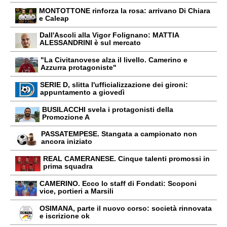
MONTOTTONE rinforza la rosa: arrivano Di Chiara
e Caleap
Dall'Ascoli alla Vigor Folignano: MATTIA
ALESSANDRINI è sul mercato
"La Civitanovese alza il livello. Camerino e
Azzurra protagoniste"
SERIE D, slitta l'ufficializzazione dei gironi:
appuntamento a giovedì
BUSILACCHI svela i protagonisti della
Promozione A
PASSATEMPESE. Stangata a campionato non
ancora iniziato
REAL CAMERANESE. Cinque talenti promossi in
prima squadra
CAMERINO. Ecco lo staff di Fondati: Scoponi
vice, portieri a Marsili
OSIMANA, parte il nuovo corso: società rinnovata
e iscrizione ok