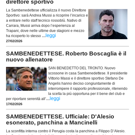
direttore sportivo
La Sambenedettese ufficializza il nuovo Direttore
Sportivo: sarà Andrea Mussi a ricoprire l’incarico e
a entrare nello staff tecnico rossoblù. Nativo di
Carrara, Mussi arriva dopo l’esperienza al
Trapani, dove nelle ultime due stagioni e mezzo
...
leggi
ha ricoperto lo stesso
27/02/2026
SAMBENEDETTESE. Roberto Boscaglia è il
nuovo allenatore
SAN BENEDETTO DEL TRONTO. Nuovo
scossone in casa Sambenedettese. Il presidente
Vittorio Massi e il direttore sportivo Stefano De
Angelis hanno deciso congiuntamente di
interrompere il rapporto professionale, ritenendo
la scelta la più opportuna per il bene del club e
...
leggi
per riportare serenità all’
17/02/2026
SAMBENEDETTESE. Ufficiale: D'Alesio
esonerato, panchina a Mancinelli
La sconfitta interna contro il Perugia costa la panchina a Filippo D’Alesio.