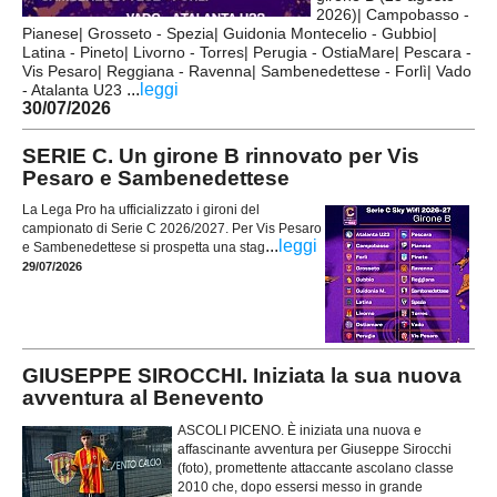
2026)| Campobasso -
Pianese| Grosseto - Spezia| Guidonia Montecelio - Gubbio|
Latina - Pineto| Livorno - Torres| Perugia - OstiaMare| Pescara -
Vis Pesaro| Reggiana - Ravenna| Sambenedettese - Forlì| Vado
...
leggi
- Atalanta U23
30/07/2026
SERIE C. Un girone B rinnovato per Vis
Pesaro e Sambenedettese
La Lega Pro ha ufficializzato i gironi del
campionato di Serie C 2026/2027. Per Vis Pesaro
...
leggi
e Sambenedettese si prospetta una stag
29/07/2026
GIUSEPPE SIROCCHI. Iniziata la sua nuova
avventura al Benevento
ASCOLI PICENO. È iniziata una nuova e
affascinante avventura per Giuseppe Sirocchi
(foto), promettente attaccante ascolano classe
2010 che, dopo essersi messo in grande