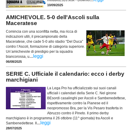
10/09/2025
AMICHEVOLE. 5-0 dell'Ascoli sulla
Maceratese
Comincia con una sconfitta netta, ma ricca di
indicazioni utili, il precampionato della
Maceratese, che cade 5-0 allo stadio “Del Duca”
contro l’Ascoli, formazione di categoria superiore.
Un’amichevole di prestigio per la squadra
...
leggi
biancorossa, u
06/08/2025
SERIE C. Ufficiale il calendario: ecco i derby
marchigiani
La Lega Pro ha ufficializzato sui suoi canali
ufficiali i calendari della Serie C. Nel girone
BEsordi casalinghi per Ascoli e Sambenedettese,
rispettivamente contro la Pianese ed il
neopromosso Bra, per la Vis Pesaro trasferta in
Abruzzo contro il Pineto. Il primo derby
marchigiano è in programma il 26 ottobre (11^ giornata) tra Ascoli e
...
leggi
Sambenedettese. Il
28/07/2025