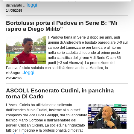
comunicato ufficiale per chiarire la propria posizione. La società ha
...
leggi
dichiarato
14/05/2025
Bortolussi porta il Padova in Serie B: "Mi
ispiro a Diego Milito"
Il Padova torna in Serie B dopo sei anni, agli
uomini di Andreoletti è bastato pareggiare 0-0 sul
campo del Lumezzane per brindare al ritorno
nella serie cadetta chiudendo al primo posto
nella classifica del girone A di Serie C con 86
punti (+3 sul Vicenza). La promozione del
Padova è stata salutata con soddisfazione anche a Matelica, la
...
leggi
citt&agra
26/04/2025
ASCOLI. Esonerato Cudini, in panchina
torna Di Carlo
L’Ascoli Calcio ha ufficialmente sollevato
dall’incarico Mirko Cudini, insieme al suo staff
composto dal vice Luca Galuppi, dal collaboratore
tecnico Mario Cordone e dall’allenatore dei
portieri Cristian Cicioni. La società ha ringraziato
tutti per l’impegno e la professionalità dimostrati,