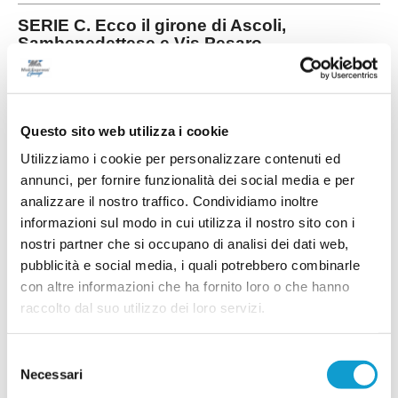
SERIE C. Ecco il girone di Ascoli,
Sambenedettese e Vis Pesaro
La Lega Pro ha ufficializzato i gironi della Serie C 2025-2026. Marchigiane
confermate come sempre nel girone B: Ascoli, Vis Pesaro e la promossa
Sambenedettese. Arezzo Ascoli Bra Campobasso Carpi Forlì Gubbio
...
leggi
Guidonia Juventus Next Gen Livorno Perugia Pianese Pineto
Questo sito web utilizza i cookie
25/07/2025
Utilizziamo i cookie per personalizzare contenuti ed
VALERIO BALDUCCI. Un attaccante 2009 in
annunci, per fornire funzionalità dei social media e per
ritiro con l'Ascoli Calcio
analizzare il nostro traffico. Condividiamo inoltre
ASCOLI PICENO. Sicuramente non erano
informazioni sul modo in cui utilizza il nostro sito con i
infondate le voci che riportammo qualche tempo
fa su questo portale, che davano il giovane
nostri partner che si occupano di analisi dei dati web,
attaccante Valerio Balducci (foto) come uno di
pubblicità e social media, i quali potrebbero combinarle
migliori prospetti delle giovanili dell’Ascoli
Calcio. Il ragazzo si è messo in luce in stagione
con altre informazioni che ha fornito loro o che hanno
nella Under 16, allenata da un tecnico di
raccolto dal suo utilizzo dei loro servizi.
...
leggi
qualità
14/07/2025
Selezione
VIS PESARO. Mister Stellone prolunga fino
Necessari
del
al 2030