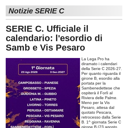
PESARO URBINO
PROMOZIONE
Notizie SERIE C
DIRETTA
Carica la tua Rosa
1^ CATEGORIA
SERIE C. Ufficiale il
2^ CATEGORIA
calendario: l'esordio di
3^ CATEGORIA
Samb e Vis Pesaro
GIOVANILI
La Lega Pro ha
diramato i calendari
della Serie C 2026-27.
Per quanto riguarda il
girone B, esordio alla
portata per la
Sambenedettese che
ospiterà il Forlì al
Riviera delle Palme.
Meno per la Vis
Pesaro, attesa dal
quotato Pescara,
retrocesso dalla Serie
B. 1^ giornata Serie C
girone B (23 agosto