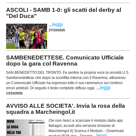
ASCOLI - SAMB 1-0: gli scatti del derby al
"Del Duca"
...
leggi
27/10/2025
SAMBENEDETTESE. Comunicato Ufficiale
dopo la gara col Ravenna
SAN BENEDETTO DEL TRONTO. Fa sentire la propria voce la società U.S.
Sambenedettese che dopo la sconfitta interna con il Ravenna, attraverso
un Comunicato Ufficiale ha espresso tutto il suo rammarico sui continui
...
leggi
errori arbitrali. Di seguito il testo completo diffuso oggi.
13/10/2025
AVVISO ALLE SOCIETA'. Invia la rosa della
squadra a Marcheingol.it
(Se non riesci a scaricare il modulo dalla app
Italiagol, accedi alla versione browser di
Marcheingol.it) Scarica il Modulo: - Download:
...
leggi
modulo2526.xlsx - Downlo