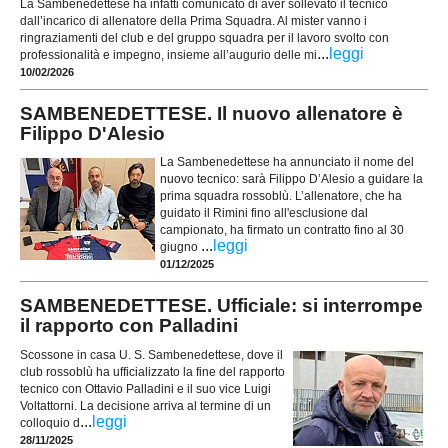
La Sambenedettese ha infatti comunicato di aver sollevato il tecnico
dall’incarico di allenatore della Prima Squadra. Al mister vanno i
ringraziamenti del club e del gruppo squadra per il lavoro svolto con
...
leggi
professionalità e impegno, insieme all’augurio delle mi
10/02/2026
SAMBENEDETTESE. Il nuovo allenatore è
Filippo D'Alesio
La Sambenedettese ha annunciato il nome del
nuovo tecnico: sarà Filippo D’Alesio a guidare la
prima squadra rossoblù. L’allenatore, che ha
guidato il Rimini fino all'esclusione dal
campionato, ha firmato un contratto fino al 30
...
leggi
giugno
01/12/2025
SAMBENEDETTESE. Ufficiale: si interrompe
il rapporto con Palladini
Scossone in casa U. S. Sambenedettese, dove il
club rossoblù ha ufficializzato la fine del rapporto
tecnico con Ottavio Palladini e il suo vice Luigi
Voltattorni. La decisione arriva al termine di un
...
leggi
colloquio d
28/11/2025