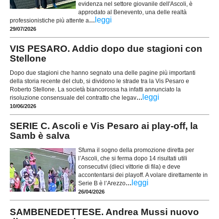
evidenza nel settore giovanile dell'Ascoli, è
approdato al Benevento, una delle realtà
...
leggi
professionistiche più attente a
29/07/2026
VIS PESARO. Addio dopo due stagioni con
Stellone
Dopo due stagioni che hanno segnato una delle pagine più importanti
della storia recente del club, si dividono le strade tra la Vis Pesaro e
Roberto Stellone. La società biancorossa ha infatti annunciato la
...
leggi
risoluzione consensuale del contratto che legav
10/06/2026
SERIE C. Ascoli e Vis Pesaro ai play-off, la
Samb è salva
Sfuma il sogno della promozione diretta per
l’Ascoli, che si ferma dopo 14 risultati utili
consecutivi (dieci vittorie di fila) e deve
accontentarsi dei playoff. A volare direttamente in
...
leggi
Serie B è l’Arezzo
26/04/2026
SAMBENEDETTESE. Andrea Mussi nuovo