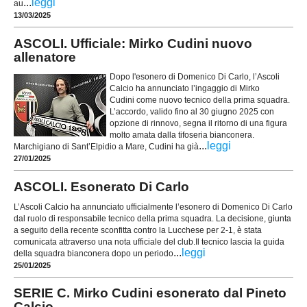
...
leggi
au
13/03/2025
ASCOLI. Ufficiale: Mirko Cudini nuovo
allenatore
Dopo l'esonero di Domenico Di Carlo, l’Ascoli
Calcio ha annunciato l’ingaggio di Mirko
Cudini come nuovo tecnico della prima squadra.
L’accordo, valido fino al 30 giugno 2025 con
opzione di rinnovo, segna il ritorno di una figura
molto amata dalla tifoseria bianconera.
...
leggi
Marchigiano di Sant’Elpidio a Mare, Cudini ha già
27/01/2025
ASCOLI. Esonerato Di Carlo
L’Ascoli Calcio ha annunciato ufficialmente l’esonero di Domenico Di Carlo
dal ruolo di responsabile tecnico della prima squadra. La decisione, giunta
a seguito della recente sconfitta contro la Lucchese per 2-1, è stata
comunicata attraverso una nota ufficiale del club.Il tecnico lascia la guida
...
leggi
della squadra bianconera dopo un periodo
25/01/2025
SERIE C. Mirko Cudini esonerato dal Pineto
Calcio