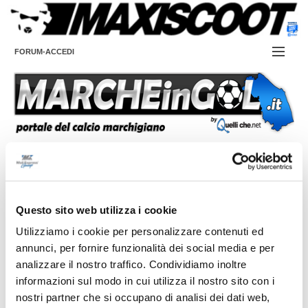
FORUM-ACCEDI
Contattaci
PROVINCE
EDIZIONE:
Cerca
NOTIZIE
Questo sito web utilizza i cookie
ANCONA
NOTIZIE:
CAMPIONATI / RISULTATI
Utilizziamo i cookie per personalizzare contenuti ed
ASCOLI PICENO
SERIE C
annunci, per fornire funzionalità dei social media e per
Campionati e Risultati:
analizzare il nostro traffico. Condividiamo inoltre
FERMO
SERIE D
NAZIONALI
informazioni sul modo in cui utilizza il nostro sito con i
nostri partner che si occupano di analisi dei dati web,
MACERATA
ECCELLENZA
REGIONALI