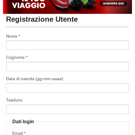
MACERATA
ECCELLENZA
REGIONALI
Registrazione Utente
PESARO URBINO
PROMOZIONE
DIRETTA
Carica la tua Rosa
1^ CATEGORIA
Nome *
2^ CATEGORIA
Cognome *
3^ CATEGORIA
GIOVANILI
Data di nascita (gg-mm-aaaa)
Telefono
Dati login
Email *