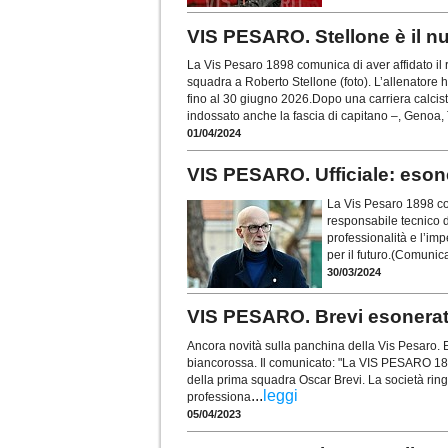
VIS PESARO. Stellone è il n
La Vis Pesaro 1898 comunica di aver affidato il 
squadra a Roberto Stellone (foto). L’allenatore h
fino al 30 giugno 2026.Dopo una carriera calcistic
indossato anche la fascia di capitano –, Genoa,
01/04/2024
VIS PESARO. Ufficiale: eson
La Vis Pesaro 1898 co
responsabile tecnico d
professionalità e l’imp
per il futuro.(Comunica
30/03/2024
VIS PESARO. Brevi esonerato
Ancora novità sulla panchina della Vis Pesaro. 
biancorossa. Il comunicato: "La VIS PESARO 1898
della prima squadra Oscar Brevi. La società ringr
...
leggi
professiona
05/04/2023