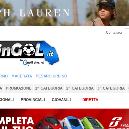
Contattaci
RMO
MACERATA
PESARO URBINO
A
PROMOZIONE
1^ CATEGORIA
2^ CATEGORIA
3^ CATEGORIA
IONALI
PROVINCIALI
GIOVANILI
DIRETTA