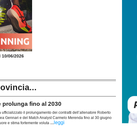
il 10/06/2026
rovincia...
 prolunga fino al 2030
ufficializzato il prolungamento dei contratti dell’allenatore Roberto
drea Gennari e del Match Analyst Carmelo Merenda fino al 30 giugno
...
leggi
uore e stima fortemente voluta