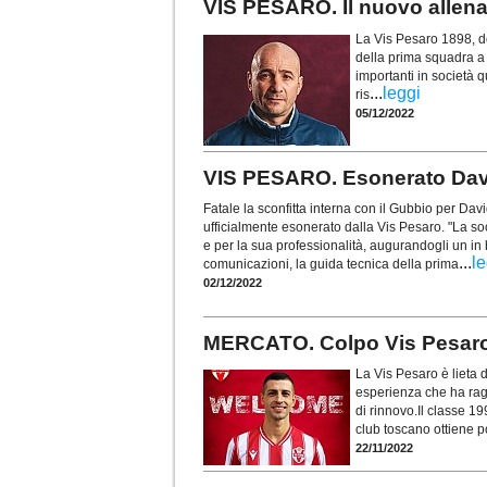
VIS PESARO. Il nuovo allena
La Vis Pesaro 1898, do
della prima squadra a 
importanti in società
...
leggi
ris
05/12/2022
VIS PESARO. Esonerato Dav
Fatale la sconfitta interna con il Gubbio per David
ufficialmente esonerato dalla Vis Pesaro. "La soc
e per la sua professionalità, augurandogli un in b
...
le
comunicazioni, la guida tecnica della prima
02/12/2022
MERCATO. Colpo Vis Pesaro:
La Vis Pesaro è lieta 
esperienza che ha rag
di rinnovo.Il classe 19
club toscano ottiene 
22/11/2022