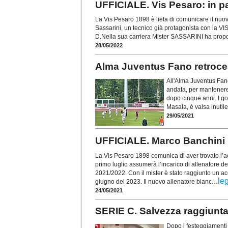
UFFICIALE. Vis Pesaro: in p
La Vis Pesaro 1898 è lieta di comunicare il nuov
Sassarini, un tecnico già protagonista con la V
D.Nella sua carriera Mister SASSARINI ha propost
28/05/2022
Alma Juventus Fano retroce
All'Alma Juventus Fano
andata, per mantenere 
dopo cinque anni. I gol
Masala, è valsa inutile
29/05/2021
UFFICIALE. Marco Banchini n
La Vis Pesaro 1898 comunica di aver trovato l’
primo luglio assumerà l’incarico di allenatore d
2021/2022. Con il mister è stato raggiunto un acc
...
le
giugno del 2023. Il nuovo allenatore bianc
24/05/2021
SERIE C. Salvezza raggiunta
Dopo i festeggiamenti 