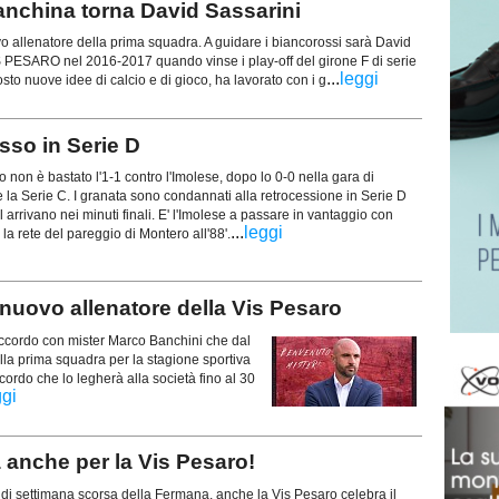
anchina torna David Sassarini
o allenatore della prima squadra. A guidare i biancorossi sarà David
IS PESARO nel 2016-2017 quando vinse i play-off del girone F di serie
...
leggi
o nuove idee di calcio e di gioco, ha lavorato con i g
sso in Serie D
 non è bastato l'1-1 contro l'Imolese, dopo lo 0-0 nella gara di
la Serie C. I granata sono condannati alla retrocessione in Serie D
 arrivano nei minuti finali. E' l'Imolese a passare in vantaggio con
...
leggi
 la rete del pareggio di Montero all'88'.
uovo allenatore della Vis Pesaro
accordo con mister Marco Banchini che dal
ella prima squadra per la stagione sportiva
ordo che lo legherà alla società fino al 30
ggi
 anche per la Vis Pesaro!
di settimana scorsa della Fermana, anche la Vis Pesaro celebra il