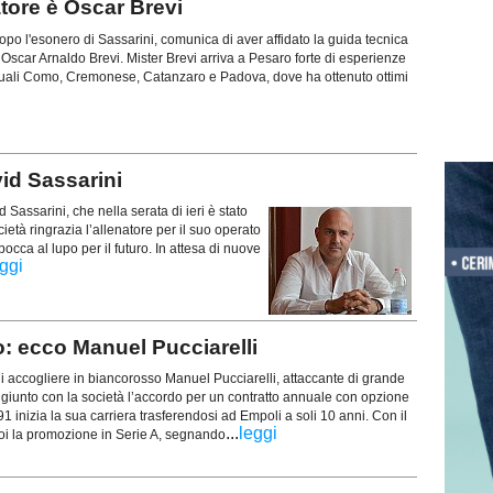
tore è Oscar Brevi
po l'esonero di Sassarini, comunica di aver affidato la guida tecnica
Oscar Arnaldo Brevi. Mister Brevi arriva a Pesaro forte di esperienze
 quali Como, Cremonese, Catanzaro e Padova, dove ha ottenuto ottimi
id Sassarini
 Sassarini, che nella serata di ieri è stato
ietà ringrazia l’allenatore per il suo operato
occa al lupo per il futuro. In attesa di nuove
ggi
 ecco Manuel Pucciarelli
di accogliere in biancorosso Manuel Pucciarelli, attaccante di grande
giunto con la società l’accordo per un contratto annuale con opzione
91 inizia la sua carriera trasferendosi ad Empoli a soli 10 anni. Con il
...
leggi
poi la promozione in Serie A, segnando