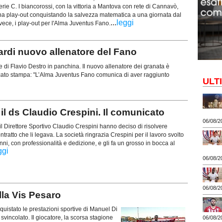
ie C. I biancorossi, con la vittoria a Mantova con rete di Cannavò,
na play-out conquistando la salvezza matematica a una giornata dal
...
leggi
nvece, i play-out per l'Alma Juventus Fano.
rdi nuovo allenatore del Fano
 di Flavio Destro in panchina. Il nuovo allenatore dei granata è
ato stampa: "L’Alma Juventus Fano comunica di aver raggiunto
ULT
 il ds Claudio Crespini. Il comunicato
06/08/2
l Direttore Sportivo Claudio Crespini hanno deciso di risolvere
ratto che li legava. La società ringrazia Crespini per il lavoro svolto
nni, con professionalità e dedizione, e gli fa un grosso in bocca al
ggi
06/08/2
06/08/2
la Vis Pesaro
uistato le prestazioni sportive di Manuel Di
svincolato. Il giocatore, la scorsa stagione
06/08/2