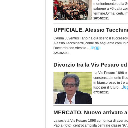
mentenimento della Ser
salgono a +6 dalla zo
termine.Ormai certi, i
26/04/2021
UFFICIALE. Alessio Tacchina
L'Alma Juventus Fano ha già scelto il successore
Alessio Tacchinardi, come da seguente comunic
...
leggi
l’accordo con Alessio
22/03/2021
Divorzio tra la Vis Pesaro ed
La Vis Pesaro 1898 e i
consensualmente il cont
in biancorosso in tre a
...
le
lupo per il futuro.
07/01/2021
MERCATO. Nuovo arrivato al
La società Vis Pesaro 1898 comunica di aver acq
Paola (foto), centrocampista centrale classe ’97, 