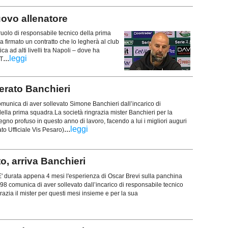
uovo allenatore
ruolo di responsabile tecnico della prima
a firmato un contratto che lo legherà al club
a ad alti livelli tra Napoli – dove ha
...
leggi
 T
erato Banchieri
munica di aver sollevato Simone Banchieri dall’incarico di
ella prima squadra.La società ringrazia mister Banchieri per la
egno profuso in questo anno di lavoro, facendo a lui i migliori auguri
...
leggi
to Ufficiale Vis Pesaro)
, arriva Banchieri
E' durata appena 4 mesi l'esperienza di Oscar Brevi sulla panchina
 comunica di aver sollevato dall’incarico di responsabile tecnico
azia il mister per questi mesi insieme e per la sua