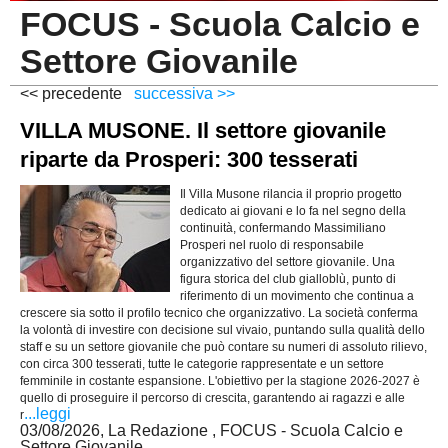
FOCUS - Scuola Calcio e
PESARO URBINO
PROMOZIONE
DIRETTA
Settore Giovanile
Carica la tua Rosa
1^ CATEGORIA
<< precedente
successiva >>
2^ CATEGORIA
VILLA MUSONE. Il settore giovanile
3^ CATEGORIA
riparte da Prosperi: 300 tesserati
GIOVANILI
Il Villa Musone rilancia il proprio progetto
dedicato ai giovani e lo fa nel segno della
continuità, confermando Massimiliano
Prosperi nel ruolo di responsabile
organizzativo del settore giovanile. Una
figura storica del club gialloblù, punto di
riferimento di un movimento che continua a
crescere sia sotto il profilo tecnico che organizzativo. La società conferma
la volontà di investire con decisione sul vivaio, puntando sulla qualità dello
staff e su un settore giovanile che può contare su numeri di assoluto rilievo,
con circa 300 tesserati, tutte le categorie rappresentate e un settore
femminile in costante espansione. L'obiettivo per la stagione 2026-2027 è
quello di proseguire il percorso di crescita, garantendo ai ragazzi e alle
...leggi
r
03/08/2026, La Redazione , FOCUS - Scuola Calcio e
Settore Giovanile