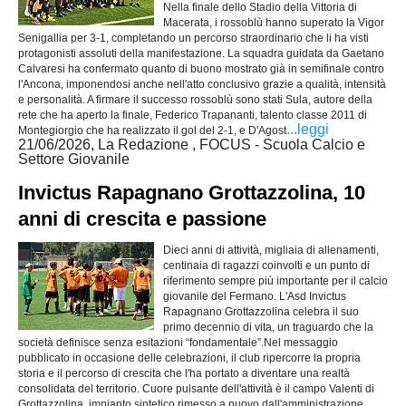
Nella finale dello Stadio della Vittoria di
Macerata, i rossoblù hanno superato la Vigor
Senigallia per 3-1, completando un percorso straordinario che li ha visti
protagonisti assoluti della manifestazione. La squadra guidata da Gaetano
Calvaresi ha confermato quanto di buono mostrato già in semifinale contro
l'Ancona, imponendosi anche nell'atto conclusivo grazie a qualità, intensità
e personalità. A firmare il successo rossoblù sono stati Sula, autore della
rete che ha aperto la finale, Federico Trapananti, talento classe 2011 di
...leggi
Montegiorgio che ha realizzato il gol del 2-1, e D'Agost
21/06/2026, La Redazione , FOCUS - Scuola Calcio e
Settore Giovanile
Invictus Rapagnano Grottazzolina, 10
anni di crescita e passione
Dieci anni di attività, migliaia di allenamenti,
centinaia di ragazzi coinvolti e un punto di
riferimento sempre più importante per il calcio
giovanile del Fermano. L'Asd Invictus
Rapagnano Grottazzolina celebra il suo
primo decennio di vita, un traguardo che la
società definisce senza esitazioni “fondamentale”.Nel messaggio
pubblicato in occasione delle celebrazioni, il club ripercorre la propria
storia e il percorso di crescita che l'ha portato a diventare una realtà
consolidata del territorio. Cuore pulsante dell'attività è il campo Valenti di
Grottazzolina, impianto sintetico rimesso a nuovo dall'amministrazione