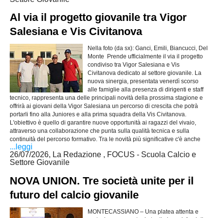
Al via il progetto giovanile tra Vigor
Salesiana e Vis Civitanova
Nella foto (da sx): Ganci, Emili, Biancucci, Del
Monte Prende ufficialmente il via il progetto
condiviso tra Vigor Salesiana e Vis
Civitanova dedicato al settore giovanile. La
nuova sinergia, presentata venerdì scorso
alle famiglie alla presenza di dirigenti e staff
tecnico, rappresenta una delle principali novità della prossima stagione e
offrirà ai giovani della Vigor Salesiana un percorso di crescita che potrà
portarli fino alla Juniores e alla prima squadra della Vis Civitanova.
L'obiettivo è quello di garantire nuove opportunità ai ragazzi del vivaio,
attraverso una collaborazione che punta sulla qualità tecnica e sulla
continuità del percorso formativo. Tra le novità più significative c'è anche
...leggi
26/07/2026, La Redazione , FOCUS - Scuola Calcio e
Settore Giovanile
NOVA UNION. Tre società unite per il
futuro del calcio giovanile
MONTECASSIANO – Una platea attenta e