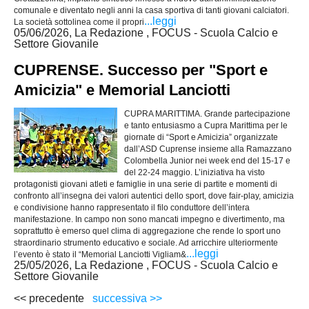
comunale e diventato negli anni la casa sportiva di tanti giovani calciatori.
...leggi
La società sottolinea come il propri
05/06/2026, La Redazione , FOCUS - Scuola Calcio e
Settore Giovanile
CUPRENSE. Successo per "Sport e
Amicizia" e Memorial Lanciotti
CUPRA MARITTIMA. Grande partecipazione
e tanto entusiasmo a Cupra Marittima per le
giornate di “Sport e Amicizia” organizzate
dall’ASD Cuprense insieme alla Ramazzano
Colombella Junior nei week end del 15-17 e
del 22-24 maggio. L’iniziativa ha visto
protagonisti giovani atleti e famiglie in una serie di partite e momenti di
confronto all’insegna dei valori autentici dello sport, dove fair-play, amicizia
e condivisione hanno rappresentato il filo conduttore dell’intera
manifestazione. In campo non sono mancati impegno e divertimento, ma
soprattutto è emerso quel clima di aggregazione che rende lo sport uno
straordinario strumento educativo e sociale. Ad arricchire ulteriormente
...leggi
l’evento è stato il “Memorial Lanciotti Vigliam&
25/05/2026, La Redazione , FOCUS - Scuola Calcio e
Settore Giovanile
<< precedente
successiva >>