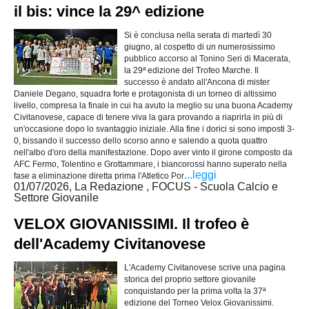
il bis: vince la 29^ edizione
Si è conclusa nella serata di martedì 30
giugno, al cospetto di un numerosissimo
pubblico accorso al Tonino Seri di Macerata,
la 29ª edizione del Trofeo Marche. Il
successo è andato all'Ancona di mister
Daniele Degano, squadra forte e protagonista di un torneo di altissimo
livello, compresa la finale in cui ha avuto la meglio su una buona Academy
Civitanovese, capace di tenere viva la gara provando a riaprirla in più di
un'occasione dopo lo svantaggio iniziale. Alla fine i dorici si sono imposti 3-
0, bissando il successo dello scorso anno e salendo a quota quattro
nell'albo d'oro della manifestazione. Dopo aver vinto il girone composto da
AFC Fermo, Tolentino e Grottammare, i biancorossi hanno superato nella
...leggi
fase a eliminazione diretta prima l'Atletico Por
01/07/2026, La Redazione , FOCUS - Scuola Calcio e
Settore Giovanile
VELOX GIOVANISSIMI. Il trofeo è
dell'Academy Civitanovese
L'Academy Civitanovese scrive una pagina
storica del proprio settore giovanile
conquistando per la prima volta la 37ª
edizione del Torneo Velox Giovanissimi.