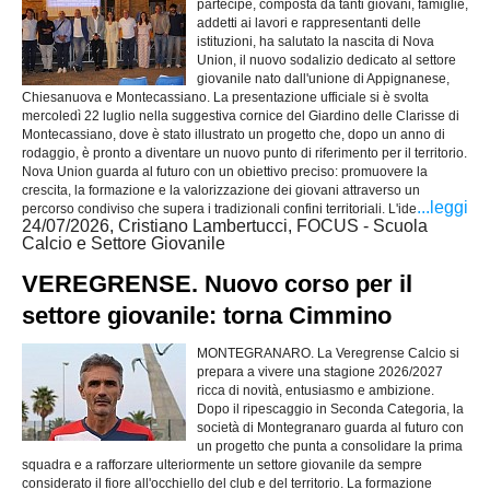
partecipe, composta da tanti giovani, famiglie,
addetti ai lavori e rappresentanti delle
istituzioni, ha salutato la nascita di Nova
Union, il nuovo sodalizio dedicato al settore
giovanile nato dall'unione di Appignanese,
Chiesanuova e Montecassiano. La presentazione ufficiale si è svolta
mercoledì 22 luglio nella suggestiva cornice del Giardino delle Clarisse di
Montecassiano, dove è stato illustrato un progetto che, dopo un anno di
rodaggio, è pronto a diventare un nuovo punto di riferimento per il territorio.
Nova Union guarda al futuro con un obiettivo preciso: promuovere la
crescita, la formazione e la valorizzazione dei giovani attraverso un
...leggi
percorso condiviso che supera i tradizionali confini territoriali. L'ide
24/07/2026, Cristiano Lambertucci, FOCUS - Scuola
Calcio e Settore Giovanile
VEREGRENSE. Nuovo corso per il
settore giovanile: torna Cimmino
MONTEGRANARO. La Veregrense Calcio si
prepara a vivere una stagione 2026/2027
ricca di novità, entusiasmo e ambizione.
Dopo il ripescaggio in Seconda Categoria, la
società di Montegranaro guarda al futuro con
un progetto che punta a consolidare la prima
squadra e a rafforzare ulteriormente un settore giovanile da sempre
considerato il fiore all'occhiello del club e del territorio. La formazione