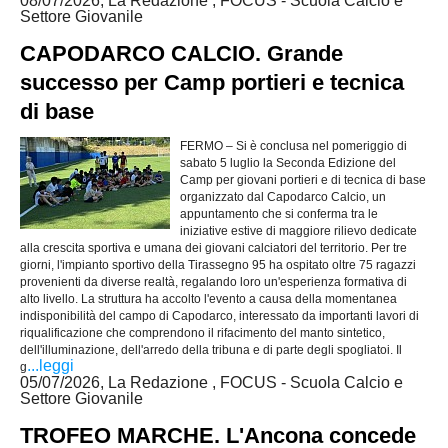
08/07/2026, La Redazione , FOCUS - Scuola Calcio e
Settore Giovanile
CAPODARCO CALCIO. Grande
successo per Camp portieri e tecnica
di base
FERMO – Si è conclusa nel pomeriggio di
sabato 5 luglio la Seconda Edizione del
Camp per giovani portieri e di tecnica di base
organizzato dal Capodarco Calcio, un
appuntamento che si conferma tra le
iniziative estive di maggiore rilievo dedicate
alla crescita sportiva e umana dei giovani calciatori del territorio. Per tre
giorni, l'impianto sportivo della Tirassegno 95 ha ospitato oltre 75 ragazzi
provenienti da diverse realtà, regalando loro un'esperienza formativa di
alto livello. La struttura ha accolto l'evento a causa della momentanea
indisponibilità del campo di Capodarco, interessato da importanti lavori di
riqualificazione che comprendono il rifacimento del manto sintetico,
dell'illuminazione, dell'arredo della tribuna e di parte degli spogliatoi. Il
...leggi
g
05/07/2026, La Redazione , FOCUS - Scuola Calcio e
Settore Giovanile
TROFEO MARCHE. L'Ancona concede