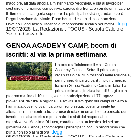
maggiore, affidata ancora a mister Marco Vecchiola, è già al lavoro per
costruire un organico competitivo, capace di affrontare con determinazione
il ritorno nella categoria superiore. Le principali novità riguardano però
l'organizzazione del vivaio. Dopo ben tredici anni di collaborazione,
...leggi
Osvaldo Ciocci lascia l'incarico di responsabile tecnico per motivi
19/07/2026, La Redazione , FOCUS - Scuola Calcio e
Settore Giovanile
GENOA ACADEMY CAMP, boom di
iscritti: al via la prima settimana
Ha preso ufficialmente il via il Genoa
Academy Camp di Sefro, il primo camp
organizzato dal club rossoblù nelle Marche e,
per numero di partecipanti, il più numeroso
tra tutti i Genoa Academy Camp in Italia. La
prima settimana, iniziata lunedì 6 luglio e in
programma fino al 10 luglio, vede la partecipazione di 77 ragazzi
provenienti da tutta la regione. Le attività si svolgono sui campi di Sefro e
Fiuminata, dove i giovani calciatori sono seguiti costantemente tra
allenamenti, momenti ludici e pause di relax, in un ambiente pensato per
favorire crescita tecnica e personale. Lo staff del responsabile
organizzativo Massimo Di Luca, coordinato da un tecnico del settore
giovanile del Genoa, accompagna i partecipanti con un programma che
...leggi
punta non solo al migliora