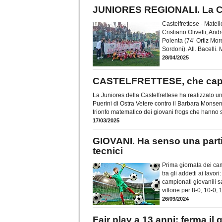
JUNIORES REGIONALI. La Cast
Castelfrettese - Mate
Cristiano Olivetti, And
Polenta (74’ Ortiz Morei
Sordoni). All. Bacelli.
28/04/2025
CASTELFRETTESE, che capola
La Juniores della Castelfrettese ha realizzato un
Puerini di Ostra Vetere contro il Barbara Monserr
trionfo matematico dei giovani frogs che hanno 
17/03/2025
GIOVANI. Ha senso una parti
tecnici
Prima giornata dei cam
tra gli addetti ai lavor
campionati giovanili s
vittorie per 8-0, 10-0, 
26/09/2024
Fair play a 13 anni: ferma il