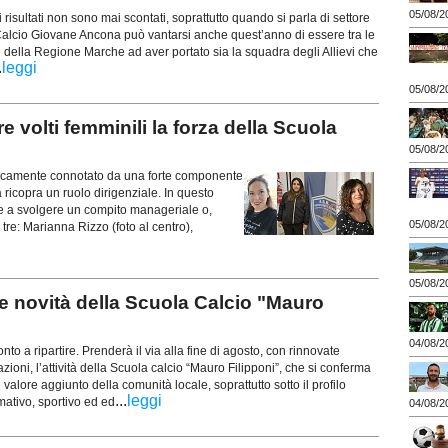
05/08/2
risultati non sono mai scontati, soprattutto quando si parla di settore
Calcio Giovane Ancona può vantarsi anche quest’anno di essere tra le
 della Regione Marche ad aver portato sia la squadra degli Allievi che
.
leggi
05/08/2
lti femminili la forza della Scuola
05/08/2
oricamente connotato da una forte componente
ricopra un ruolo dirigenziale. In questo
te a svolgere un compito manageriale o,
05/08/2
tre: Marianna Rizzo (foto al centro),
05/08/2
ovità della Scuola Calcio "Mauro
04/08/2
onto a ripartire. Prenderà il via alla fine di agosto, con rinnovate
azioni, l’attività della Scuola calcio “Mauro Filipponi”, che si conferma
valore aggiunto della comunità locale, soprattutto sotto il profilo
...
leggi
rmativo, sportivo ed ed
04/08/2