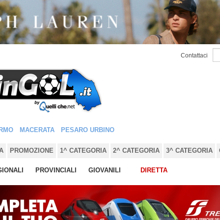
Contattaci
RMO
MACERATA
PESARO URBINO
A
PROMOZIONE
1^ CATEGORIA
2^ CATEGORIA
3^ CATEGORIA
IONALI
PROVINCIALI
GIOVANILI
DIRETTA