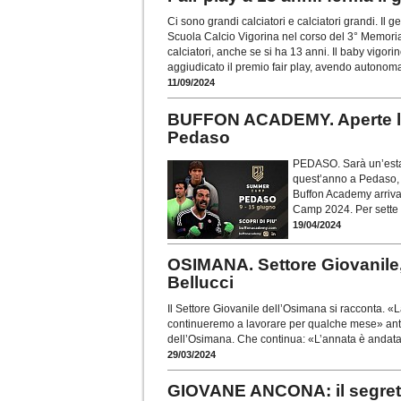
Ci sono grandi calciatori e calciatori grandi. Il 
Scuola Calcio Vigorina nel corso del 3° Memoria
calciatori, anche se si ha 13 anni. Il baby vigori
aggiudicato il premio fair play, avendo autonoma
11/09/2024
BUFFON ACADEMY. Aperte le 
Pedaso
PEDASO. Sarà un’estate
quest’anno a Pedaso, s
Buffon Academy arriva
Camp 2024. Per sette 
19/04/2024
OSIMANA. Settore Giovanile,
Bellucci
Il Settore Giovanile dell’Osimana si racconta. «
continueremo a lavorare per qualche mese» anti
dell’Osimana. Che continua: «L’annata è anda
29/03/2024
GIOVANE ANCONA: il segreto 