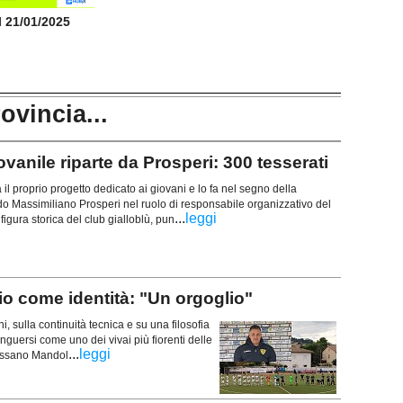
il 21/01/2025
rovincia...
vanile riparte da Prosperi: 300 tesserati
a il proprio progetto dedicato ai giovani e lo fa nel segno della
o Massimiliano Prosperi nel ruolo di responsabile organizzativo del
...
leggi
figura storica del club gialloblù, pun
aio come identità: "Un orgoglio"
, sulla continuità tecnica e su una filosofia
inguersi come uno dei vivai più fiorenti delle
...
leggi
Rossano Mandol