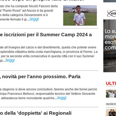
gesto che ha compiuto Nicolò Falcioni della
l "Paolo Rossi" ad Arezzo è da grandi
no della categoria Giovanissimi si è
...
leggi
mente fermato il gi
iscrizioni per il Summer Camp 2024 a
 all’insegna del calcio e del divertimento, quella che potrete vivere
plendida cittadina della costa marchigiana, in provincia di Fermo. La
 per la seconda volta consecutiva in questa città con il suo Summer
...
leggi
gi
 novità per l'anno prossimo. Parla
ULT
La stagione si deve ancora concludere, faremo anche dei tornei perciò
cipa Francesco Bellucci, responsabile tecnico del Settore Giovanile
...
leggi
ta abbastanza bene nonostante qualche
06/08/2
della 'doppietta' ai Regionali