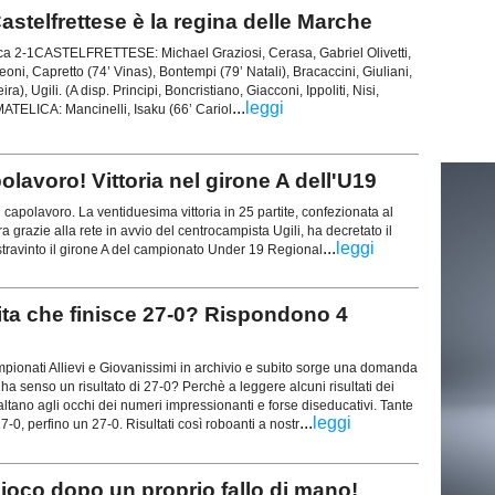
elfrettese è la regina delle Marche
lica 2-1CASTELFRETTESE: Michael Graziosi, Cerasa, Gabriel Olivetti,
reoni, Capretto (74’ Vinas), Bontempi (79’ Natali), Bracaccini, Giuliani,
ra), Ugili. (A disp. Principi, Boncristiano, Giacconi, Ippoliti, Nisi,
...
leggi
 MATELICA: Mancinelli, Isaku (66’ Cariol
voro! Vittoria nel girone A dell'U19
 capolavoro. La ventiduesima vittoria in 25 partite, confezionata al
a grazie alla rete in avvio del centrocampista Ugili, ha decretato il
...
leggi
stravinto il girone A del campionato Under 19 Regional
ta che finisce 27-0? Rispondono 4
pionati Allievi e Giovanissimi in archivio e subito sorge una domanda
i: ha senso un risultato di 27-0? Perchè a leggere alcuni risultati dei
altano agli occhi dei numeri impressionanti e forse diseducativi. Tante
...
leggi
17-0, perfino un 27-0. Risultati così roboanti a nostr
 gioco dopo un proprio fallo di mano!