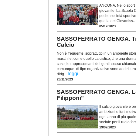
ANCONA. Nello sport i 
giovanile. La Scuola 
poche società sportive
..
quella dei Giovaniss
05/12/2023
SASSOFERRATO GENGA. Tre vo
Calcio
Non è frequente, soprattutto in un ambiente st
maschile, come quello calcistico, che una donna 
caso, le rappresentanti del gentil sesso chiama
comunque, di tipo organizzativo sono addirittura 
...
leggi
dirig
23/11/2023
SASSOFERRATO GENGA. Le n
Filipponi"
Il calcio giovanile è pr
ambizioni e forti motiv
ogni anno di più quale 
sociale per il ruolo fo
19/07/2023