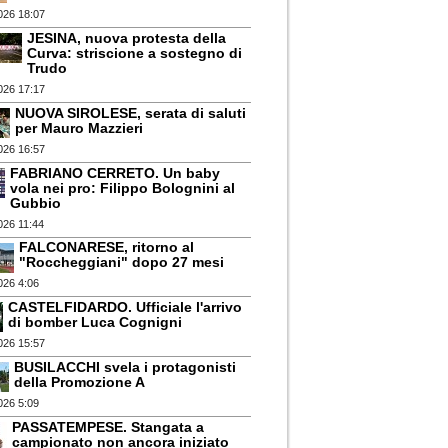
026 18:07
JESINA, nuova protesta della
Curva: striscione a sostegno di
Trudo
026 17:17
NUOVA SIROLESE, serata di saluti
per Mauro Mazzieri
026 16:57
FABRIANO CERRETO. Un baby
vola nei pro: Filippo Bolognini al
Gubbio
026 11:44
FALCONARESE, ritorno al
"Roccheggiani" dopo 27 mesi
026 4:06
CASTELFIDARDO. Ufficiale l'arrivo
di bomber Luca Cognigni
026 15:57
BUSILACCHI svela i protagonisti
della Promozione A
026 5:09
PASSATEMPESE. Stangata a
campionato non ancora iniziato