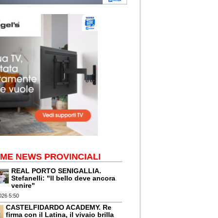
IME NEWS PROVINCIALI
REAL PORTO SENIGALLIA.
Stefanelli: "Il bello deve ancora
venire"
026 5:50
CASTELFIDARDO ACADEMY. Re
firma con il Latina, il vivaio brilla