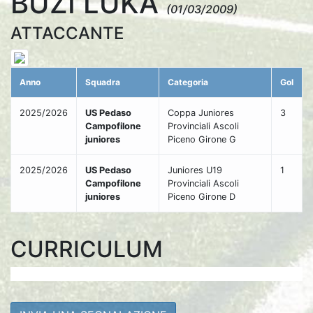
BUZI LUKA
(01/03/2009)
ATTACCANTE
Anno
Squadra
Categoria
Gol
2025/2026
US Pedaso
Coppa Juniores
3
Campofilone
Provinciali Ascoli
juniores
Piceno Girone G
2025/2026
US Pedaso
Juniores U19
1
Campofilone
Provinciali Ascoli
juniores
Piceno Girone D
CURRICULUM