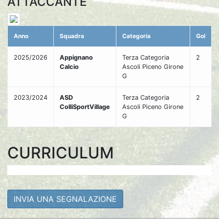
ATTACCANTE
Anno
Squadra
Categoria
Gol
2025/2026
Appignano
Terza Categoria
2
Calcio
Ascoli Piceno Girone
G
2023/2024
ASD
Terza Categoria
2
ColliSportVillage
Ascoli Piceno Girone
G
CURRICULUM
INVIA UNA SEGNALAZIONE