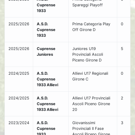
Cuprense
Spareggi Playoff
1933
2025/2026
A.S.D.
Prima Categoria Play
0
Cuprense
Off Girone D
1933
2025/2026
Cuprense
Juniores U19
5
Juniores
Provinciali Ascoli
Piceno Girone D
2024/2025
A.S.D.
Allievi U17 Regionali
0
Cuprense
Girone C
1933 Allievi
2024/2025
A.S.D.
Allievi U17 Provinciali
2
Cuprense
Ascoli Piceno Girone
1933 Allievi
20
2023/2024
A.S.D.
Giovanissimi
3
Cuprense
Provinciali II Fase
1933
Ascoli Piceno Girone