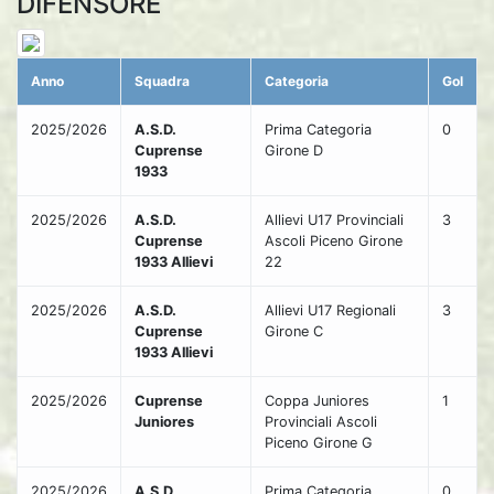
DIFENSORE
Anno
Squadra
Categoria
Gol
2025/2026
A.S.D.
Prima Categoria
0
Cuprense
Girone D
1933
2025/2026
A.S.D.
Allievi U17 Provinciali
3
Cuprense
Ascoli Piceno Girone
1933 Allievi
22
2025/2026
A.S.D.
Allievi U17 Regionali
3
Cuprense
Girone C
1933 Allievi
2025/2026
Cuprense
Coppa Juniores
1
Juniores
Provinciali Ascoli
Piceno Girone G
2025/2026
A.S.D.
Prima Categoria
0