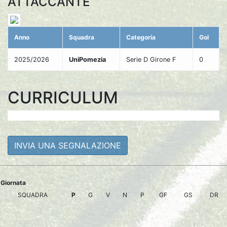
ATTACCANTE
Anno
Squadra
Categoria
Gol
2025/2026
UniPomezia
Serie D Girone F
0
CURRICULUM
INVIA UNA SEGNALAZIONE
Giornata
SQUADRA
P
G
V
N
P
GF
GS
DR