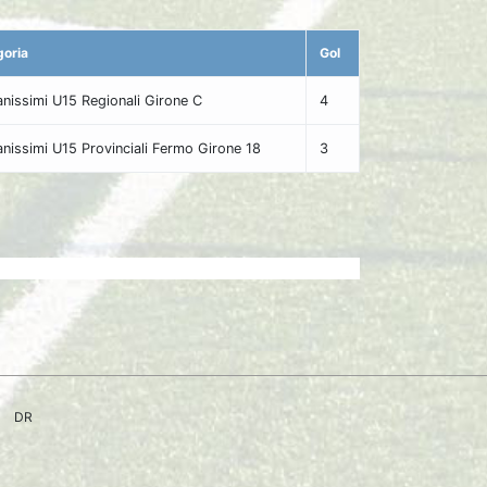
goria
Gol
nissimi U15 Regionali Girone C
4
nissimi U15 Provinciali Fermo Girone 18
3
DR