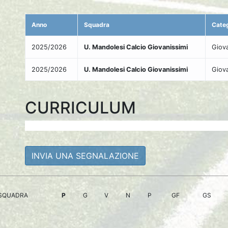
Anno
Squadra
Cate
2025/2026
U. Mandolesi Calcio Giovanissimi
Giova
2025/2026
U. Mandolesi Calcio Giovanissimi
Giova
CURRICULUM
INVIA UNA SEGNALAZIONE
SQUADRA
P
G
V
N
P
GF
GS