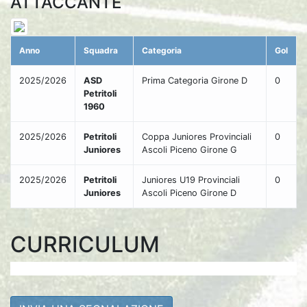
ATTACCANTE
Anno
Squadra
Categoria
Gol
2025/2026
ASD
Prima Categoria Girone D
0
Petritoli
1960
2025/2026
Petritoli
Coppa Juniores Provinciali
0
Juniores
Ascoli Piceno Girone G
2025/2026
Petritoli
Juniores U19 Provinciali
0
Juniores
Ascoli Piceno Girone D
CURRICULUM