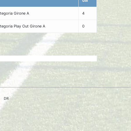
Gol
tegoria Girone A
4
egoria Play Out Girone A
0
DR