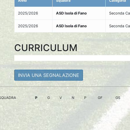
Anno
Squadra
Categoria
2025/2026
ASD Isola di Fano
Seconda Ca
2025/2026
ASD Isola di Fano
Seconda Cat
CURRICULUM
INVIA UNA SEGNALAZIONE
SQUADRA
P
G
V
N
P
GF
GS