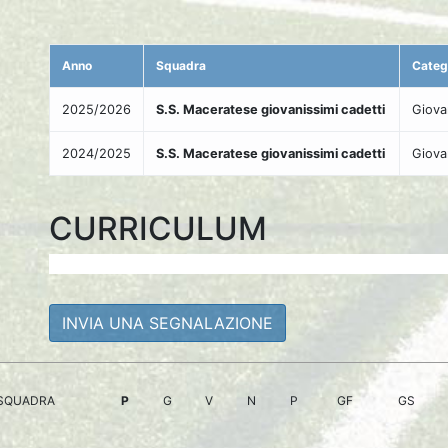
Anno
Squadra
Categ
2025/2026
S.S. Maceratese giovanissimi cadetti
Giova
2024/2025
S.S. Maceratese giovanissimi cadetti
Giova
CURRICULUM
INVIA UNA SEGNALAZIONE
SQUADRA
P
G
V
N
P
GF
GS