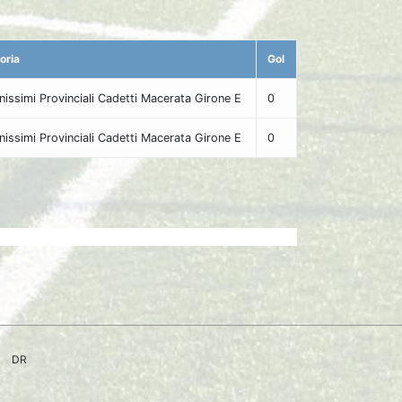
oria
Gol
nissimi Provinciali Cadetti Macerata Girone E
0
nissimi Provinciali Cadetti Macerata Girone E
0
DR