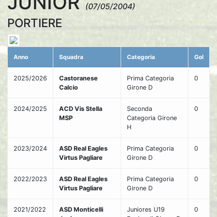
JUNIOR
(07/05/2004)
PORTIERE
Anno
Squadra
Categoria
Gol
2025/2026
Castoranese
Prima Categoria
0
Calcio
Girone D
2024/2025
ACD Vis Stella
Seconda
0
MSP
Categoria Girone
H
2023/2024
ASD Real Eagles
Prima Categoria
0
Virtus Pagliare
Girone D
2022/2023
ASD Real Eagles
Prima Categoria
0
Virtus Pagliare
Girone D
2021/2022
ASD Monticelli
Juniores U19
0