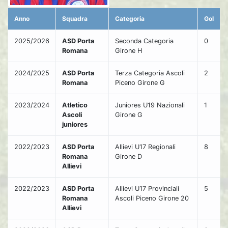
Anno
Squadra
Categoria
Gol
2025/2026
ASD Porta
Seconda Categoria
0
Romana
Girone H
2024/2025
ASD Porta
Terza Categoria Ascoli
2
Romana
Piceno Girone G
2023/2024
Atletico
Juniores U19 Nazionali
1
Ascoli
Girone G
juniores
2022/2023
ASD Porta
Allievi U17 Regionali
8
Romana
Girone D
Allievi
2022/2023
ASD Porta
Allievi U17 Provinciali
5
Romana
Ascoli Piceno Girone 20
Allievi